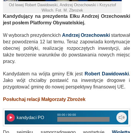
Od lewej Robert Dawidowski, Andrzej Orzechowski i Krzysztof
Wiloch. Fot. M. Zbrożek
Kandydujący na prezydenta Ełku Andrzej Orzechowski
jest posłem Platformy Obywatelskiej.
W wyborach prezydenckich
Andrzej Orzechowski
startował
bez powodzenia 12 lat temu. Teraz zapowiada kontynuacje
obecnej polityki, realizację rozpoczętych inwestycji, ale
także tworzenie warunków do powstawania nowych miejsc
pracy.
Kandydatem na wójta gminy Ełk jest
Robert Dawidowski
.
Jako wójt chciałby postawić na inwestycje drogowe i
przygotować gminę do nowej perspektywy finansowej UE.
P
osłuchaj relacji Małgorzaty Zbrożek
00:00 / 00:00
kandydaci PO
Do sejmiku samorządowego wystartuje
Wioletta