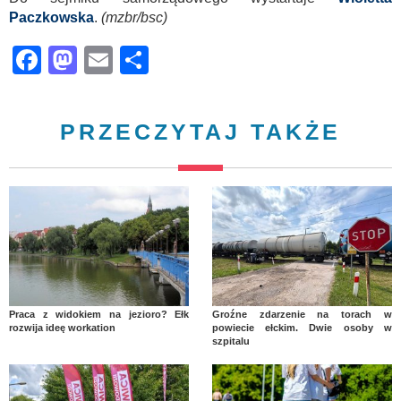
Paczkowska
.
(mzbr/bsc)
Facebook
Mastodon
Email
Share
PRZECZYTAJ TAKŻE
Praca z widokiem na jezioro? Ełk
Groźne zdarzenie na torach w
rozwija ideę workation
powiecie ełckim. Dwie osoby w
szpitalu