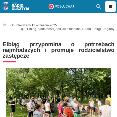
POSŁUCHAJ
Opublikowany 13 września 2025
Elbląg
,
Aktualności
,
Aplikacja mobilna
,
Radio Elbląg
,
Regiony
Elbląg przypomina o potrzebach
najmłodszych i promuje rodzicielstwo
zastępcze