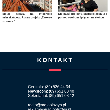
Elbląg stawia na integrację
Nie bądź obojętny. Eksperci apelują o
mieszkańców. Rusza projekt „Zatorze
pomoc osobom śpiącym na słońcu
w formie”
KONTAKT
Centrala: (89) 526 44 34
Newsroom: (89) 651 08 48
Sekretariat: (89) 651 08 12
radio@radioolsztyn.pl
reklama@radioolsztyn.pl