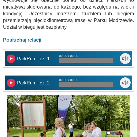
wychowuje się obecnie ponad 60 dzieci. ParkRun to
inicjatywa skierowana do każdego, bez względu na wiek i
kondycję. Uczestnicy marszem, truchtem lub biegiem
przemierzają pięciokilometrową trasę w Parku Modrzewie.
Udział w biegu jest bezpłatny.
Posłuchaj relacji
00:00 / 00:00
ParkRun – cz. 1
00:00 / 00:00
ParkRun – cz. 2