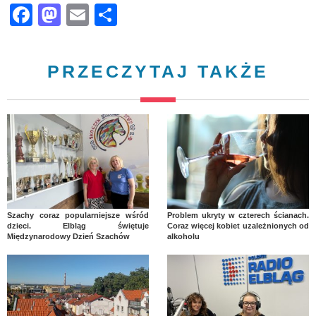
Facebook
Mastodon
Email
Share
PRZECZYTAJ TAKŻE
Szachy coraz popularniejsze wśród
Problem ukryty w czterech ścianach.
dzieci. Elbląg świętuje
Coraz więcej kobiet uzależnionych od
Międzynarodowy Dzień Szachów
alkoholu