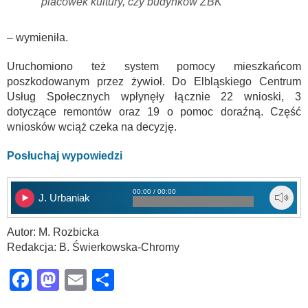
placówek kultury, czy budynków ZBK
– wymieniła.
Uruchomiono też system pomocy mieszkańcom
poszkodowanym przez żywioł. Do Elbląskiego Centrum
Usług Społecznych wpłynęły łącznie 22 wnioski, 3
dotyczące remontów oraz 19 o pomoc doraźną. Część
wniosków wciąż czeka na decyzję.
Posłuchaj wypowiedzi
00:00 / 00:00
J. Urbaniak
Autor: M. Rozbicka
Redakcja: B. Świerkowska-Chromy
Facebook
Mastodon
Email
Share