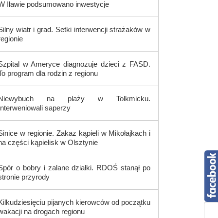
W Iławie podsumowano inwestycje
Silny wiatr i grad. Setki interwencji strażaków w
regionie
Szpital w Ameryce diagnozuje dzieci z FASD.
To program dla rodzin z regionu
Niewybuch na plaży w Tolkmicku.
Interweniowali saperzy
Sinice w regionie. Zakaz kąpieli w Mikołajkach i
na części kąpielisk w Olsztynie
Spór o bobry i zalane działki. RDOŚ stanął po
stronie przyrody
Kilkudziesięciu pijanych kierowców od początku
wakacji na drogach regionu