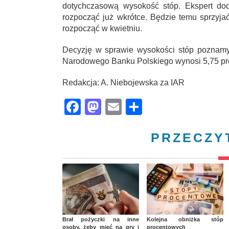
dotychczasową wysokość stóp. Ekspert do
rozpocząć już wkrótce. Będzie temu sprzyjać
rozpocząć w kwietniu.
Decyzję w sprawie wysokości stóp poznamy
Narodowego Banku Polskiego wynosi 5,75 pr
Redakcja: A. Niebojewska za IAR
Facebook
Mastodon
Email
Share
PRZECZY
Brał pożyczki na inne
Kolejna obniżka stóp
osoby, żeby mieć na gry i
procentowych