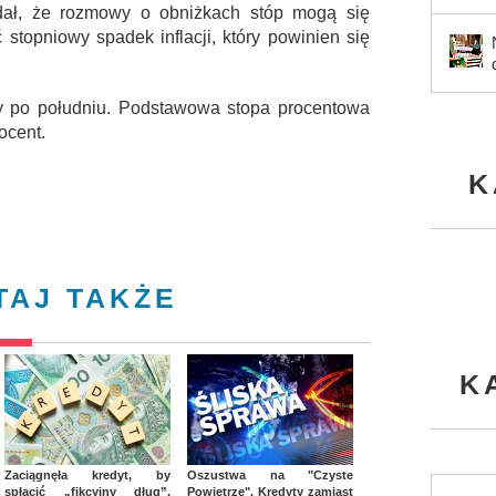
dał, że rozmowy o obniżkach stóp mogą się
 stopniowy spadek inflacji, który powinien się
 po południu. Podstawowa stopa procentowa
ocent.
K
TAJ TAKŻE
K
Zaciągnęła kredyt, by
Oszustwa na "Czyste
spłacić „fikcyjny dług”.
Powietrze". Kredyty zamiast