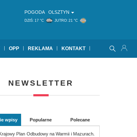
POGODA
OLSZTYN
DZIŚ:
17 °C
JUTRO:
21 °C
Y
OPP
REKLAMA
KONTAKT
NEWSLETTER
ie wpisy
Popularne
Polecane
Krajowy Plan Odbudowy na Warmii i Mazurach.