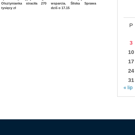
Olsztynianka straciła 270
wsparcia. Śliska Sprawa
tysięcy zł
dziś o 17.15
P
3
10
17
24
31
« lip