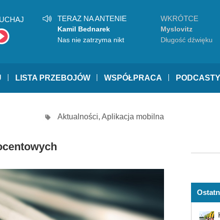
TERAZ NA ANTENIE
WKRÓTCE
UCHAJ
Kamil Bednarek
Myslovitz
Nas nie zatrzyma nikt
Długość dźwięku
samotności
U
LISTA PRZEBOJÓW
WSPÓŁPRACA
PODCAST
Aktualności
,
Aplikacja mobilna
rocentowych
Ostatn