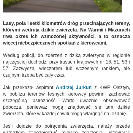
Lasy, pola i setki kilometrów dróg przecinających tereny,
którymi wędrują dzikie zwierzęta. Na Warmii i Mazurach
trwa okres ich wzmożonej aktywności, a to oznacza
więcej niebezpiecznych spotkań z kierowcami.
Według policji, do zderzeń z dziką zwierzyną w regionie
najczęściej dochodzi przy trasach krajowych nr 16, 51, 53 i
57. Zazwyczaj wieczorem lub wczesnym rankiem, ale
czujnym trzeba być cały czas.
Jak przekazał aspirant
Andrzej Jurkun
z KWP Olsztyn,
w pobliżu terenów leśnych kierowcy powinni zachować
szczególną ostrożność. Warto uważnie obserwować
pobocza, ponieważ mogą znajdować się tam dzikie
zwierzęta, które w każdej chwili mogą wtargnąć na jezdnię.
Jeśli dojdzie do potrącenia zwierzęcia, należy przede
wszystkim zabezpieczyć miejsce zdarzenia, ustawiając