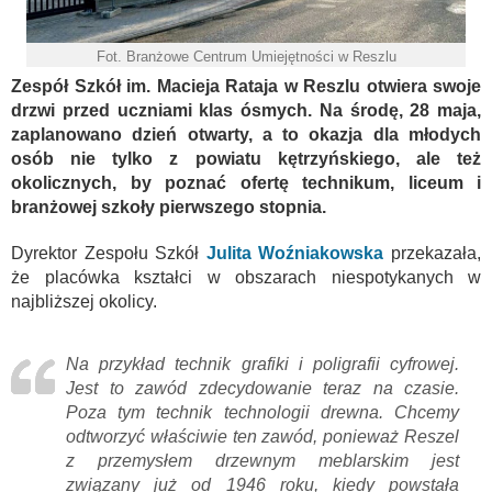
Fot. Branżowe Centrum Umiejętności w Reszlu
Zespół Szkół im. Macieja Rataja w Reszlu otwiera swoje
drzwi przed uczniami klas ósmych. Na środę, 28 maja,
zaplanowano dzień otwarty, a to okazja dla młodych
osób nie tylko z powiatu kętrzyńskiego, ale też
okolicznych, by poznać ofertę technikum, liceum i
branżowej szkoły pierwszego stopnia.
Dyrektor Zespołu Szkół
Julita Woźniakowska
przekazała,
że placówka kształci w obszarach niespotykanych w
najbliższej okolicy.
Na przykład technik grafiki i poligrafii cyfrowej.
Jest to zawód zdecydowanie teraz na czasie.
Poza tym technik technologii drewna.
Chcemy
odtworzyć właściwie ten zawód,
ponieważ Reszel
z przemysłem drzewnym meblarskim
jest
związany już od 1946 roku,
kiedy powstała