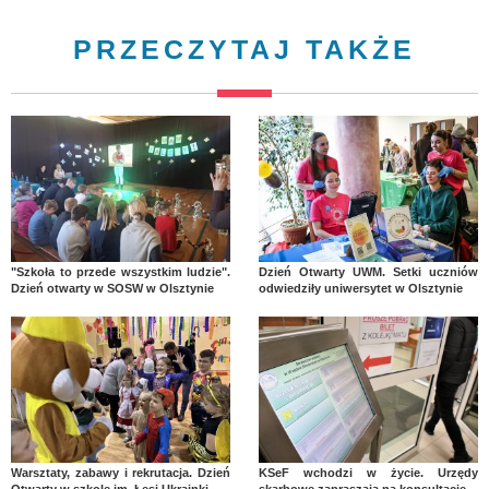
PRZECZYTAJ TAKŻE
"Szkoła to przede wszystkim ludzie".
Dzień Otwarty UWM. Setki uczniów
Dzień otwarty w SOSW w Olsztynie
odwiedziły uniwersytet w Olsztynie
Warsztaty, zabawy i rekrutacja. Dzień
KSeF wchodzi w życie. Urzędy
Otwarty w szkole im. Łesi Ukrainki
skarbowe zapraszają na konsultacje