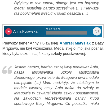
Byłyśmy w tzw. tunelu, dlatego jest ten brązowy
medal. jesteśmy bardzo szczęśliwe (…) Pierwszy
raz popłynęłam wyścig w takim deszczu (…)
00:00 / 00:00
Anna Puławska
Pierwszy trener Anny Puławskiej
Andrzej Matysiak
z Bazy
Mrągowo, nie krył wzruszenia. Medalistkę olimpijską poznał,
kiedy była uczennicą 4 klasy szkoły podstawowej.
Jestem bardzo, bardzo szczęśliwy ponieważ Ania,
nasza absolwentka Szkoły Mistrzostwa
Sportowego, przywiezie do Mrągowa dwa medale
olimpijskie (…) Mam nadzieję, że niektórym te
medale otworzą oczy. Ania trafiła do szkoły w
Mrągowie w czwartej klasie szkoły podstawowej.
Na zawodach reprezentowała barwy klubu
sportowego Bazy Mrągowo. Od początku miała