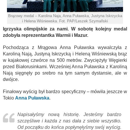
Brązowy medal – Karolina Naja, Anna Puławska, Justyna Iskrzycka
i Helena Wiśniewska. Fot. PAP/Leszek Szymañski
Igrzyska olimpijskie za nami. W sobotę kolejny medal
zdobyła reprezentantka Warmii i Mazur.
Pochodząca z Mrągowa Anna Puławska wywalczyła z
Karoliną Nają, Justyną Iskrzycką i Heleną Wiśniewską brąz
w kajakowej czwórce na 500 metrów. Zwyciężyły Węgierki
przed Białorusinkami. Wcześniej Anna Puławska z Karoliną
Nają sięgnęły po srebro na tym samym dystansie, ale w
dwójce.
Finałowy wyścig był bardzo specyficzny – mówiła jeszcze w
Tokio
Anna Puławska
.
Napisałyśmy nową historię. Jesteśmy bardzo
szczęśliwe i każda z nas dała z siebie wszystko.
Od początku do końca popłynęłyśmy swój wyścig.