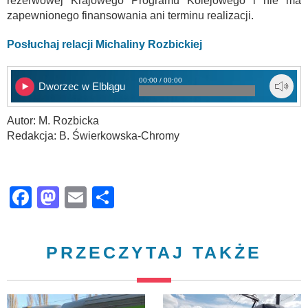
rezerwowej Krajowego Programu Kolejowego i nie ma
zapewnionego finansowania ani terminu realizacji.
Posłuchaj relacji Michaliny Rozbickiej
00:00 / 00:00
Dworzec w Elblągu
Autor: M. Rozbicka
Redakcja: B. Świerkowska-Chromy
Facebook
Mastodon
Email
Share
PRZECZYTAJ TAKŻE