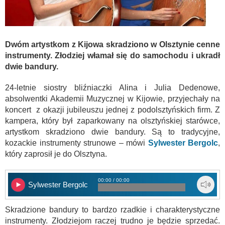
Dwóm artystkom z Kijowa skradziono w Olsztynie cenne
instrumenty. Złodziej włamał się do samochodu i ukradł
dwie bandury.
24-letnie siostry bliźniaczki Alina i Julia Dedenowe,
absolwentki Akademii Muzycznej w Kijowie, przyjechały na
koncert z okazji jubileuszu jednej z podolsztyńskich firm. Z
kampera, który był zaparkowany na olsztyńskiej starówce,
artystkom skradziono dwie bandury. Są to tradycyjne,
kozackie instrumenty strunowe – mówi
Sylwester Bergolc
,
który zaprosił je do Olsztyna.
00:00 / 00:00
Sylwester Bergolc
Skradzione bandury to bardzo rzadkie i charakterystyczne
instrumenty. Złodziejom raczej trudno je będzie sprzedać.