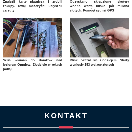
Znaleźli kartę płatniczą i zrobili
Odzyskano skradzione skutery
zakupy. Dwaj mężczyźni usłyszeli
wodne warte blisko pół miliona
zarzuty
złotych. Pomógł sygnał GPS
Seria włamań do domków nad
Bliski okazał się złodziejem. Straty
jeziorem Omulew. Złodzieje w rękach
wyniosły 153 tysiące złotych
policji
KONTAKT