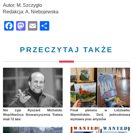
Autor: M. Szczygło
Redakcja: A. Niebojewska
Facebook
Mastodon
Email
Share
PRZECZYTAJ TAKŻE
Nie żyje Ryszard Michalski.
Finał pleneru w Lidzbarku
Współtwórca Stowarzyszenia Tratwa
Warmińskim. Dziś jednodniowa
miał 72 lata
wystawa prac artystów