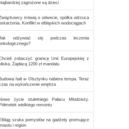
Najbardziej zagrożone są dzieci
Związkowcy mówią o odwecie, spółka odrzuca
oskarżenia. Konflikt w elbląskich wodociągach
Jak odżywiać się podczas leczenia
onkologicznego?
Chcieli zobaczyć granicę Unii Europejskiej z
bliska. Zapłacą 1200 zł mandatu
Budowa hali w Olsztynku nabiera tempa. Teraz
czas na wykończenie wnętrza
Nowe życie stuletniego Pałacu Młodzieży.
Półmetek wielkiego remontu
Elbląg szuka pomysłów na gadżety promujące
miasto i region