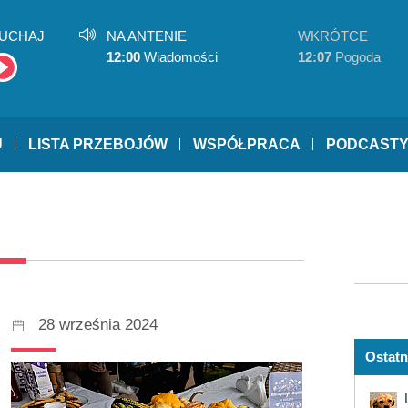
UCHAJ
NA ANTENIE
WKRÓTCE
12:00
Wiadomości
12:07
Pogoda
U
LISTA PRZEBOJÓW
WSPÓŁPRACA
PODCAST
28 września 2024
Ostatn