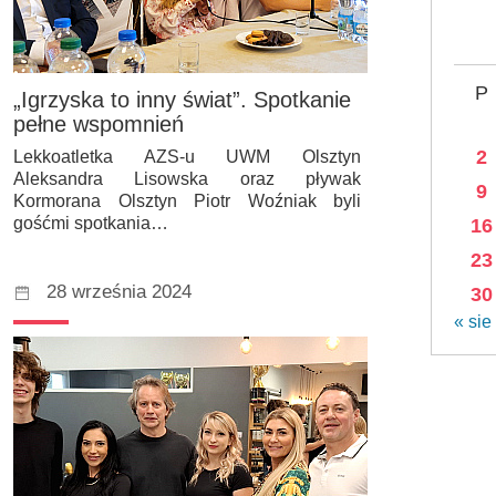
P
„Igrzyska to inny świat”. Spotkanie
pełne wspomnień
2
Lekkoatletka AZS-u UWM Olsztyn
Aleksandra Lisowska oraz pływak
9
Kormorana Olsztyn Piotr Woźniak byli
gośćmi spotkania…
16
23
28 września 2024
30
« sie