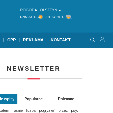
POGODA
OLSZTYN
DZIŚ:
33 °C
JUTRO:
29 °C
Y
OPP
REKLAMA
KONTAKT
NEWSLETTER
ie wpisy
Popularne
Polecane
Latem rośnie liczba pogryzień przez psy.