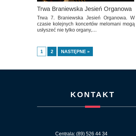
Trwa Braniewska Jesień Organowa
Trwa 7. Braniewska Jesień Organowa. W
czasie kolejnych koncertów melomani mogą
usłyszeć nie tylko organy,…
1
2
NASTĘPNE »
KONTAKT
Centrala: (89) 526 44 34