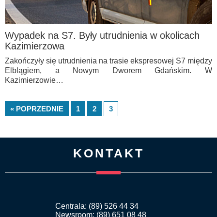
Wypadek na S7. Były utrudnienia w okolicach
Kazimierzowa
Zakończyły się utrudnienia na trasie ekspresowej S7 między
Elblągiem, a Nowym Dworem Gdańskim. W
Kazimierzowie…
« POPRZEDNIE
1
2
3
KONTAKT
Centrala: (89) 526 44 34
Newsroom: (89) 651 08 48