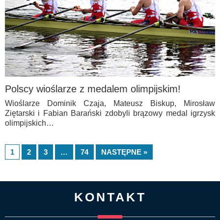
Polscy wioślarze z medalem olimpijskim!
Wioślarze Dominik Czaja, Mateusz Biskup, Mirosław
Ziętarski i Fabian Barański zdobyli brązowy medal igrzysk
olimpijskich…
1
2
3
…
74
NASTĘPNE »
KONTAKT