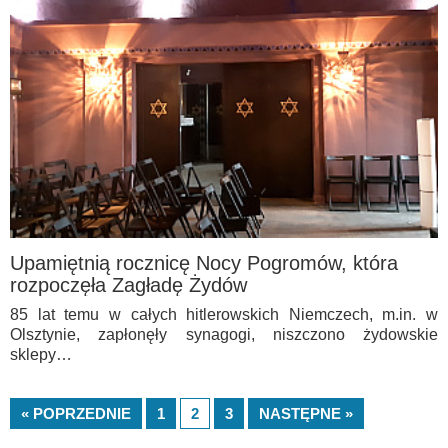
Upamiętnią rocznicę Nocy Pogromów, która
rozpoczęła Zagładę Żydów
85 lat temu w całych hitlerowskich Niemczech, m.in. w
Olsztynie, zapłonęły synagogi, niszczono żydowskie
sklepy…
« POPRZEDNIE
1
2
3
NASTĘPNE »