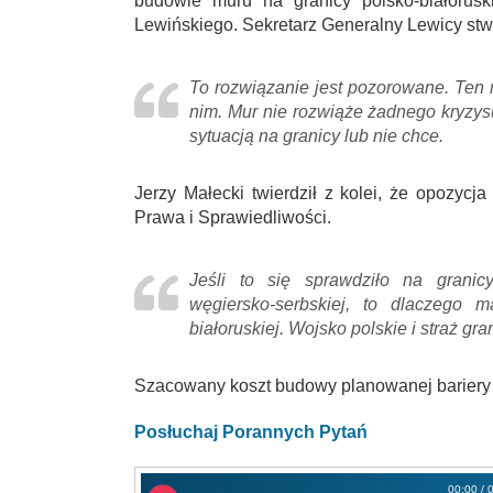
budowie muru na granicy polsko-białorus
Lewińskiego. Sekretarz Generalny Lewicy stwie
To rozwiązanie jest pozorowane. Ten m
nim. Mur nie rozwiąże żadnego kryzysu
sytuacją na granicy lub nie chce.
Jerzy Małecki twierdził z kolei, że opozycj
Prawa i Sprawiedliwości.
Jeśli to się sprawdziło na granicy 
węgiersko-serbskiej, to dlaczego 
białoruskiej. Wojsko polskie i straż gr
Szacowany koszt budowy planowanej bariery t
Posłuchaj Porannych Pytań
00:00 / 