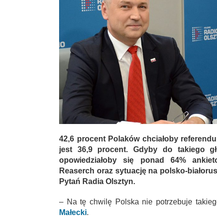
42,6 procent Polaków chciałoby referend
jest 36,9 procent. Gdyby do takiego g
opowiedziałoby się ponad 64% ankie
Reaserch oraz sytuację na polsko-białoru
Pytań Radia Olsztyn.
– Na tę chwilę Polska nie potrzebuje takie
Małecki
.