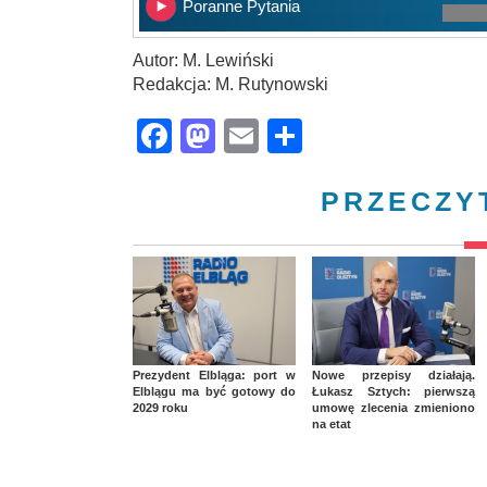
Poranne Pytania
Autor: M. Lewiński
Redakcja: M. Rutynowski
Facebook
Mastodon
Email
Share
PRZECZY
Prezydent Elbląga: port w
Nowe przepisy działają.
Elblągu ma być gotowy do
Łukasz Sztych: pierwszą
2029 roku
umowę zlecenia zmieniono
na etat