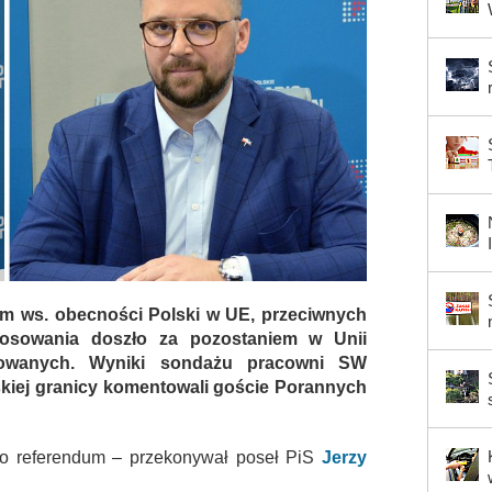
um ws. obecności Polski w UE, przeciwnych
łosowania doszło za pozostaniem w Unii
towanych. Wyniki sondażu pracowni SW
skiej granicy komentowali goście Porannych
go referendum – przekonywał poseł PiS
Jerzy