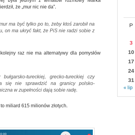
kiej była jednym z tematów rozmowy Marka
rdził, że „mur nic nie da”.
ur ma być tylko po to, żeby ktoś zarobił na
P
, on ma ukryć fakt, że PiS nie radzi sobie z
3
10
a kolejny raz nie ma alternatywy dla pomysłów
17
24
bułgarsko-tureckiej, grecko-tureckiej czy
31
ma się nie sprawdzić na granicy polsko-
« lip
aniczna w zupełności dają sobie radę.
o miliard 615 milionów złotych.
00:00