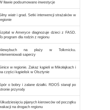
W Iławie podsumowano inwestycje
Silny wiatr i grad. Setki interwencji strażaków w
regionie
Szpital w Ameryce diagnozuje dzieci z FASD.
To program dla rodzin z regionu
Niewybuch na plaży w Tolkmicku.
Interweniowali saperzy
Sinice w regionie. Zakaz kąpieli w Mikołajkach i
na części kąpielisk w Olsztynie
Spór o bobry i zalane działki. RDOŚ stanął po
stronie przyrody
Kilkudziesięciu pijanych kierowców od początku
wakacji na drogach regionu