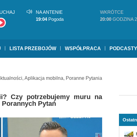
UCHAJ
NA ANTENIE
WKRÓTCE
19:04
Pogoda
20:00
GODZINA 2
U
LISTA PRZEBOJÓW
WSPÓŁPRACA
PODCAST
ktualności
,
Aplikacja mobilna
,
Poranne Pytania
ii? Czy potrzebujemy muru na
j Porannych Pytań
Ostatn