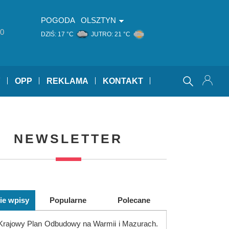
POGODA
OLSZTYN
0
DZIŚ:
17 °C
JUTRO:
21 °C
Y
OPP
REKLAMA
KONTAKT
NEWSLETTER
ie wpisy
Popularne
Polecane
Krajowy Plan Odbudowy na Warmii i Mazurach.