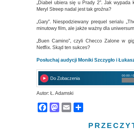
„Diabeł ubiera się u Prady 2”. Jak wypada 
Meryl Streep nadal jest tak groźna?
„Gary”. Niespodziewany prequel serialu „T
minutowy film, ale jakże ważny dla uniwersum
„Buen Camino”, czyli Checco Zalone w giga
Netflix. Skąd ten sukces?
Posłuchaj audycji Moniki Szczygło i Łuka
00:00 / 
Do Zobaczenia
Autor: Ł. Adamski
Facebook
Mastodon
Email
Share
PRZECZY