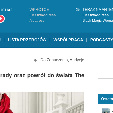
WKRÓTCE
TERAZ NA ANTE
UCHAJ
Fleetwood Mac
Fleetwood Mac
Albatross
Black Magic Wom
U
LISTA PRZEBOJÓW
WSPÓŁPRACA
PODCAST
Do Zobaczenia
,
Audycje
Prady oraz powrót do świata The
Ostatn