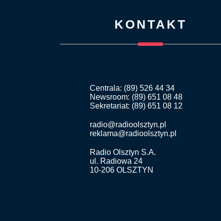
KONTAKT
Centrala: (89) 526 44 34
Newsroom: (89) 651 08 48
Sekretariat: (89) 651 08 12
radio@radioolsztyn.pl
reklama@radioolsztyn.pl
Radio Olsztyn S.A.
ul. Radiowa 24
10-206 OLSZTYN