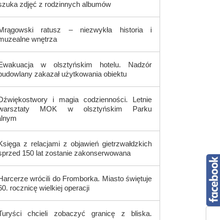
szuka zdjęć z rodzinnych albumów
Mrągowski ratusz – niezwykła historia i
muzealne wnętrza
Ewakuacja w olsztyńskim hotelu. Nadzór
budowlany zakazał użytkowania obiektu
Dźwiękostwory i magia codzienności. Letnie
warsztaty MOK w olsztyńskim Parku
alnym
Księga z relacjami z objawień gietrzwałdzkich
sprzed 150 lat zostanie zakonserwowana
Harcerze wrócili do Fromborka. Miasto świętuje
60. rocznicę wielkiej operacji
Turyści chcieli zobaczyć granicę z bliska.