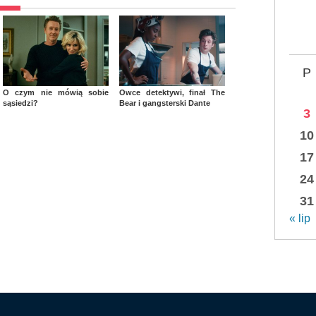
P
O czym nie mówią sobie
Owce detektywi, finał The
sąsiedzi?
Bear i gangsterski Dante
3
10
17
24
31
« lip