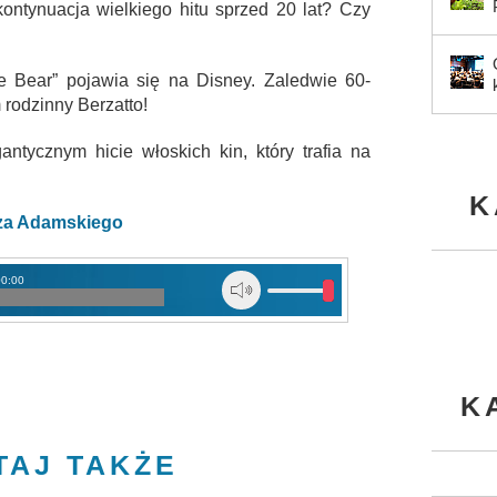
kontynuacja wielkiego hitu sprzed 20 lat? Czy
he Bear” pojawia się na Disney. Zaledwie 60-
 rodzinny Berzatto!
ntycznym hicie włoskich kin, który trafia na
K
sza Adamskiego
00:00
K
TAJ TAKŻE