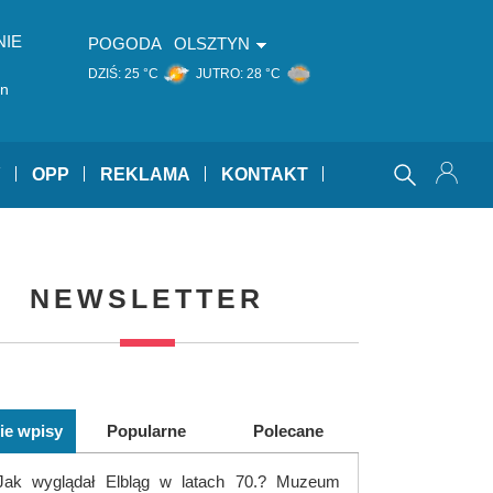
NIE
POGODA
OLSZTYN
DZIŚ:
25 °C
JUTRO:
28 °C
an
Y
OPP
REKLAMA
KONTAKT
NEWSLETTER
ie wpisy
Popularne
Polecane
Jak wyglądał Elbląg w latach 70.? Muzeum