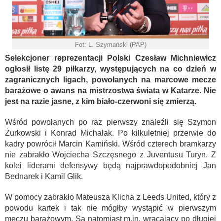
Fot: L. Szymański (PAP)
Selekcjoner reprezentacji Polski Czesław Michniewicz
ogłosił listę 29 piłkarzy, występujących na co dzień w
zagranicznych ligach, powołanych na marcowe mecze
barażowe o awans na mistrzostwa świata w Katarze. Nie
jest na razie jasne, z kim biało-czerwoni się zmierzą.
Wśród powołanych po raz pierwszy znaleźli się Szymon
Żurkowski i Konrad Michalak. Po kilkuletniej przerwie do
kadry powrócił Marcin Kamiński. Wśród czterech bramkarzy
nie zabrakło Wojciecha Szczęsnego z Juventusu Turyn. Z
kolei liderami defensywy będą najprawdopodobniej Jan
Bednarek i Kamil Glik.
W pomocy zabrakło Mateusza Klicha z Leeds United, który z
powodu kartek i tak nie mógłby wystąpić w pierwszym
meczu barażowym. Są natomiast m.in. wracający po długiej