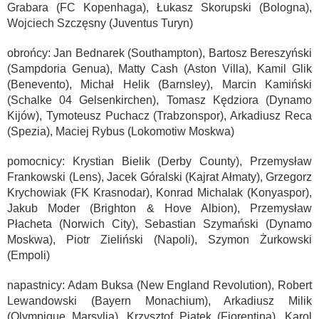
Grabara (FC Kopenhaga), Łukasz Skorupski (Bologna),
Wojciech Szczęsny (Juventus Turyn)
obrońcy: Jan Bednarek (Southampton), Bartosz Bereszyński
(Sampdoria Genua), Matty Cash (Aston Villa), Kamil Glik
(Benevento), Michał Helik (Barnsley), Marcin Kamiński
(Schalke 04 Gelsenkirchen), Tomasz Kędziora (Dynamo
Kijów), Tymoteusz Puchacz (Trabzonspor), Arkadiusz Reca
(Spezia), Maciej Rybus (Lokomotiw Moskwa)
pomocnicy: Krystian Bielik (Derby County), Przemysław
Frankowski (Lens), Jacek Góralski (Kajrat Ałmaty), Grzegorz
Krychowiak (FK Krasnodar), Konrad Michalak (Konyaspor),
Jakub Moder (Brighton & Hove Albion), Przemysław
Płacheta (Norwich City), Sebastian Szymański (Dynamo
Moskwa), Piotr Zieliński (Napoli), Szymon Żurkowski
(Empoli)
napastnicy: Adam Buksa (New England Revolution), Robert
Lewandowski (Bayern Monachium), Arkadiusz Milik
(Olympique Marsylia), Krzysztof Piątek (Fiorentina), Karol