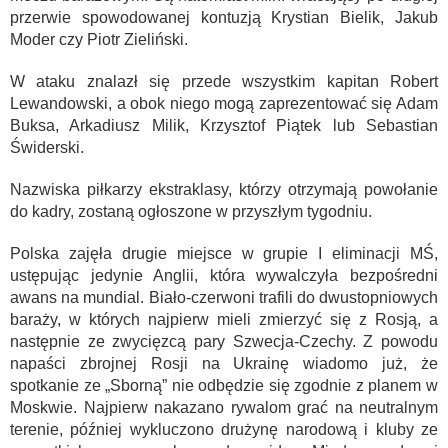
przerwie spowodowanej kontuzją Krystian Bielik, Jakub
Moder czy Piotr Zieliński.
W ataku znalazł się przede wszystkim kapitan Robert
Lewandowski, a obok niego mogą zaprezentować się Adam
Buksa, Arkadiusz Milik, Krzysztof Piątek lub Sebastian
Świderski.
Nazwiska piłkarzy ekstraklasy, którzy otrzymają powołanie
do kadry, zostaną ogłoszone w przyszłym tygodniu.
Polska zajęła drugie miejsce w grupie I eliminacji MŚ,
ustępując jedynie Anglii, która wywalczyła bezpośredni
awans na mundial. Biało-czerwoni trafili do dwustopniowych
baraży, w których najpierw mieli zmierzyć się z Rosją, a
następnie ze zwycięzcą pary Szwecja-Czechy. Z powodu
napaści zbrojnej Rosji na Ukrainę wiadomo już, że
spotkanie ze „Sborną” nie odbędzie się zgodnie z planem w
Moskwie. Najpierw nakazano rywalom grać na neutralnym
terenie, później wykluczono drużynę narodową i kluby ze