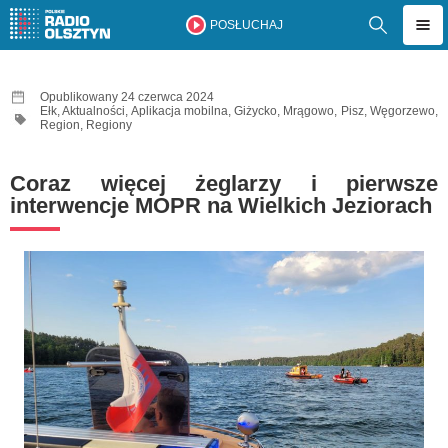
POSŁUCHAJ
Opublikowany 24 czerwca 2024
Ełk
,
Aktualności
,
Aplikacja mobilna
,
Giżycko
,
Mrągowo
,
Pisz
,
Węgorzewo
,
Region
,
Regiony
Coraz więcej żeglarzy i pierwsze
interwencje MOPR na Wielkich Jeziorach