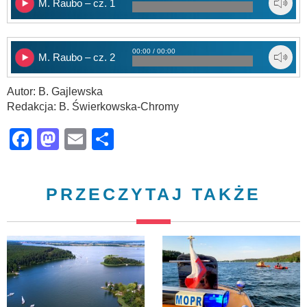
M. Raubo – cz. 1
00:00 / 00:00
M. Raubo – cz. 2
Autor: B. Gajlewska
Redakcja: B. Świerkowska-Chromy
Facebook
Mastodon
Email
Share
PRZECZYTAJ TAKŻE