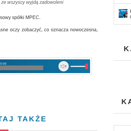
e i ze wszyscy wyjdą zadowoleni
asowy spółki MPEC.
asne oczy zobaczyć, co oznacza nowoczesna,
K
00:00
K
TAJ TAKŻE