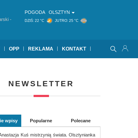
POGODA
OLSZTYN
rski -
DZIŚ:
22 °C
JUTRO:
25 °C
Y
OPP
REKLAMA
KONTAKT
NEWSLETTER
ie wpisy
Popularne
Polecane
Anastazja Kuś mistrzynią świata. Olsztynianka