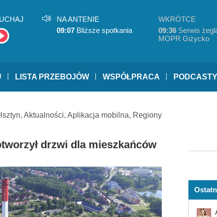
UCHAJ
NA ANTENIE
WKRÓTCE
09:07
Bliższe spotkania
09:36
Serwis żegla
MOPR Giżycko
U
LISTA PRZEBOJÓW
WSPÓŁPRACA
PODCAST
lsztyn
,
Aktualności
,
Aplikacja mobilna
,
Regiony
otworzył drzwi dla mieszkańców
Ostatn