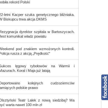
pobiła rekord Polski
22-letni Kacper szuka genetycznego bliźniaka.
W Biskupcu trwa akcja DKMS
Rezygnacja dyrektor szpitala w Bartoszycach.
Jest komunikat władz powiatu
Weekend pod znakiem wzmożonych kontroli.
Policja rusza z akcją „Prędkość”
Sukces lęgowy rybołowów na Warmii i
Mazurach. Koral i Maja już latają
Deportowano kolejnych cudzoziemców
łamiących polskie prawo
Olsztyński Teatr Lalek z nową siedzibą? Ma
być warta nawet 100 mln zł