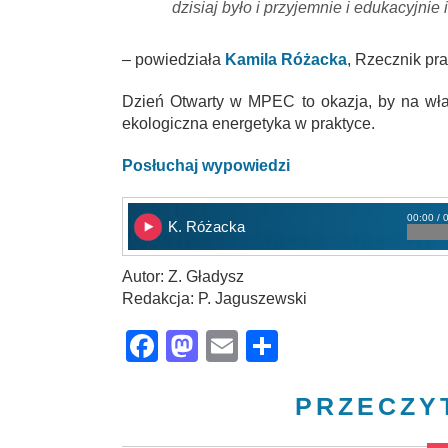
dzisiaj było i przyjemnie i edukacyjni
– powiedziała
Kamila Różacka
, Rzecznik pr
Dzień Otwarty w MPEC to okazja, by na wł
ekologiczna energetyka w praktyce.
Posłuchaj wypowiedzi
00:00 / 
K. Różacka
Autor: Z. Gładysz
Redakcja: P. Jaguszewski
Facebook
Mastodon
Email
Share
PRZECZY