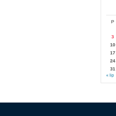
P
3
10
17
24
31
« lip