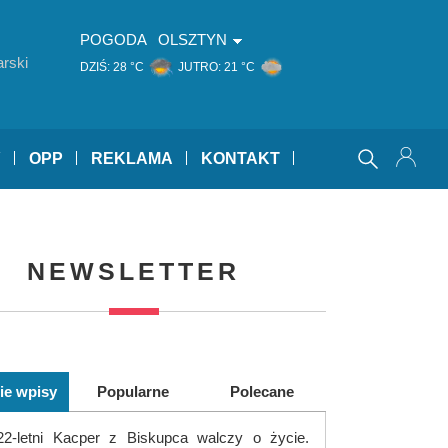
POGODA
OLSZTYN
rski
DZIŚ:
28 °C
JUTRO:
21 °C
Y
OPP
REKLAMA
KONTAKT
NEWSLETTER
ie wpisy
Popularne
Polecane
22-letni Kacper z Biskupca walczy o życie.