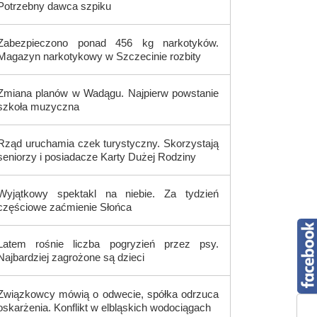
Potrzebny dawca szpiku
Zabezpieczono ponad 456 kg narkotyków.
Magazyn narkotykowy w Szczecinie rozbity
Zmiana planów w Wadągu. Najpierw powstanie
szkoła muzyczna
Rząd uruchamia czek turystyczny. Skorzystają
seniorzy i posiadacze Karty Dużej Rodziny
Wyjątkowy spektakl na niebie. Za tydzień
częściowe zaćmienie Słońca
Latem rośnie liczba pogryzień przez psy.
Najbardziej zagrożone są dzieci
Związkowcy mówią o odwecie, spółka odrzuca
oskarżenia. Konflikt w elbląskich wodociągach