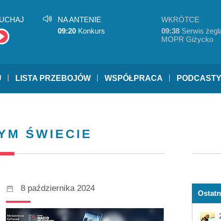
UCHAJ
NA ANTENIE
WKRÓTCE
09:20
Konkurs
09:38
Serwis żegla
MOPR Giżycko
U
LISTA PRZEBOJÓW
WSPÓŁPRACA
PODCAST
YM ŚWIECIE
8 października 2024
Ostatn