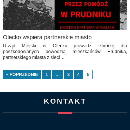
Olecko wspiera partnerskie miasto
Urząd Miejski w Olecku prowadzi zbiórkę dla
poszkodowanych powodzią mieszkańców Prudnika,
partnerskiego miasta z sieci…
« POPRZEDNIE
1
…
3
4
5
KONTAKT