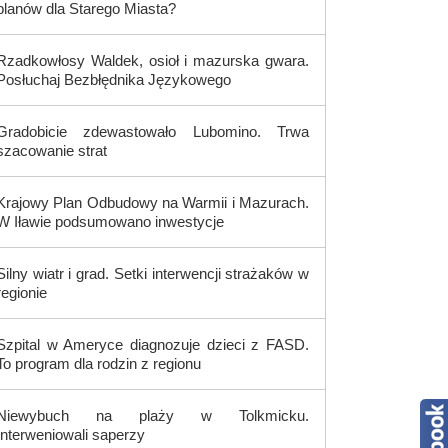
planów dla Starego Miasta?
Rzadkowłosy Waldek, osioł i mazurska gwara.
Posłuchaj Bezbłędnika Językowego
Gradobicie zdewastowało Lubomino. Trwa
szacowanie strat
Krajowy Plan Odbudowy na Warmii i Mazurach.
W Iławie podsumowano inwestycje
Silny wiatr i grad. Setki interwencji strażaków w
regionie
Szpital w Ameryce diagnozuje dzieci z FASD.
To program dla rodzin z regionu
Niewybuch na plaży w Tolkmicku.
Interweniowali saperzy