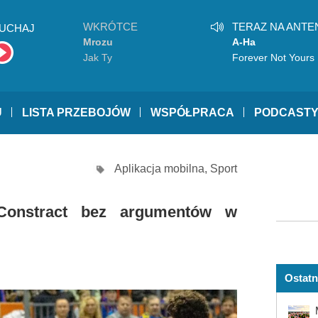
WKRÓTCE
TERAZ NA ANTE
UCHAJ
Mrozu
A-Ha
Jak Ty
Forever Not Yours
U
LISTA PRZEBOJÓW
WSPÓŁPRACA
PODCAST
Aplikacja mobilna
,
Sport
 Constract bez argumentów w
Ostatn