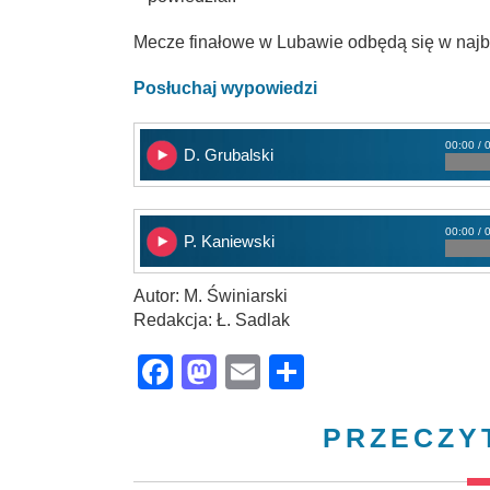
Mecze finałowe w Lubawie odbędą się w najbli
Posłuchaj wypowiedzi
00:00 / 
D. Grubalski
00:00 / 
P. Kaniewski
Autor: M. Świniarski
Redakcja: Ł. Sadlak
Facebook
Mastodon
Email
Share
PRZECZY