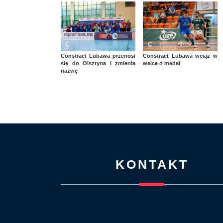
Constract Lubawa przenosi
Constract Lubawa wciąż w
się do Olsztyna i zmienia
walce o medal
nazwę
KONTAKT