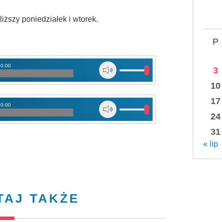
ższy poniedziałek i wtorek.
P
00:00
3
10
17
00:00
24
31
« lip
TAJ TAKŻE