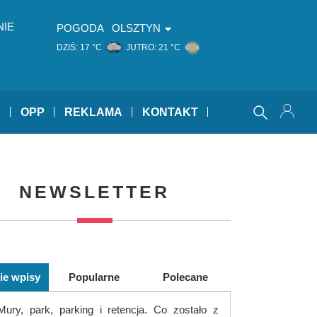
NIE
POGODA
OLSZTYN
DZIŚ:
17 °C
JUTRO:
21 °C
Y
OPP
REKLAMA
KONTAKT
NEWSLETTER
ie wpisy
Popularne
Polecane
Mury, park, parking i retencja. Co zostało z