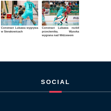
Constract Lubawa wygrywa
Constract Lubawa rozbił
w Sierakowicach
przeciwnika. Wysoka
wygrana nad Widzewem
SOCIAL