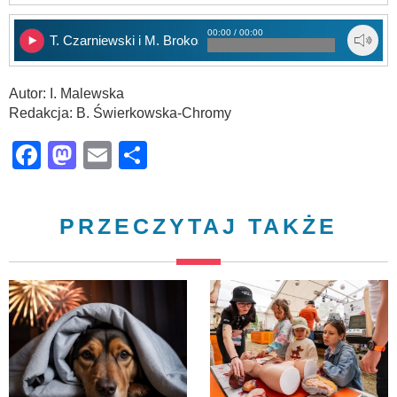
00:00 / 00:00
T. Czarniewski i M. Brokos
Autor: I. Malewska
Redakcja: B. Świerkowska-Chromy
Facebook
Mastodon
Email
Share
PRZECZYTAJ TAKŻE