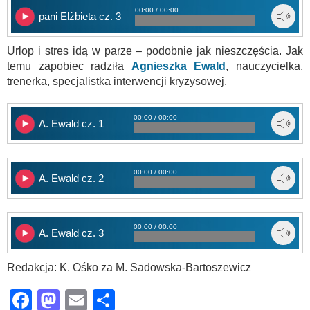
00:00 / 00:00
pani Elżbieta cz. 3
Urlop i stres idą w parze – podobnie jak nieszczęścia. Jak
temu zapobiec radziła
Agnieszka Ewald
, nauczycielka,
trenerka, specjalistka interwencji kryzysowej.
00:00 / 00:00
A. Ewald cz. 1
00:00 / 00:00
A. Ewald cz. 2
00:00 / 00:00
A. Ewald cz. 3
Redakcja: K. Ośko za M. Sadowska-Bartoszewicz
Facebook
Mastodon
Email
Share