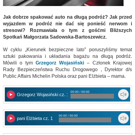
Jak dobrze spakować auto na długą podróż? Jak przed
wyjazdem w podróż nie dać się ponieść nerwom i
stresowi? Rozmawiała o tym z gośćmi Bliższych
Spotkań Małgorzata Sadowska-Bartoszewicz.
W cyklu „Kierunek bezpieczne lato” poruszyliśmy temat
sztuki pakowania i układania bagażu na długą podróż.
Mówili o tym
Grzegorz Wojasiński
– Członek Krajowej
Rady Bezpieczeństwa Ruchu Drogowego , Dyrektor d/s
Public Affairs Michelin Polska oraz pani Elżbieta – mama.
00:00 / 00:00
Grzegorz Wojasiński cz. 1
00:00 / 00:00
pani Elżbieta cz. 1