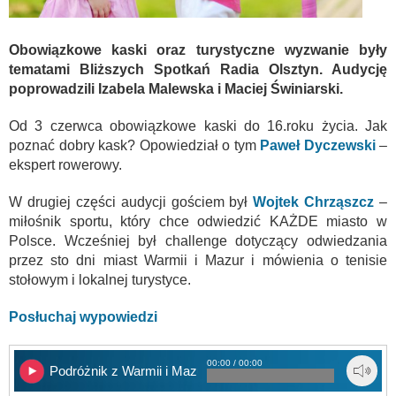
Obowiązkowe kaski oraz turystyczne wyzwanie były
tematami Bliższych Spotkań Radia Olsztyn. Audycję
poprowadzili Izabela Malewska i Maciej Świniarski.
Od 3 czerwca obowiązkowe kaski do 16.roku życia. Jak
poznać dobry kask? Opowiedział o tym
Paweł Dyczewski
–
ekspert rowerowy.
W drugiej części audycji gościem był
Wojtek Chrząszcz
–
miłośnik sportu, który chce odwiedzić KAŻDE miasto w
Polsce. Wcześniej był challenge dotyczący odwiedzania
przez sto dni miast Warmii i Mazur i mówienia o tenisie
stołowym i lokalnej turystyce.
Posłuchaj wypowiedzi
00:00 / 00:00
Podróżnik z Warmii i Mazur