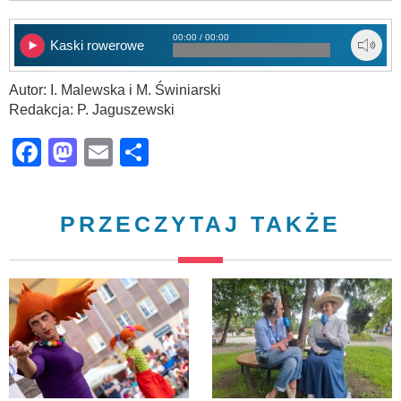
00:00 / 00:00
Kaski rowerowe
Autor: I. Malewska i M. Świniarski
Redakcja: P. Jaguszewski
Facebook
Mastodon
Email
Share
PRZECZYTAJ TAKŻE