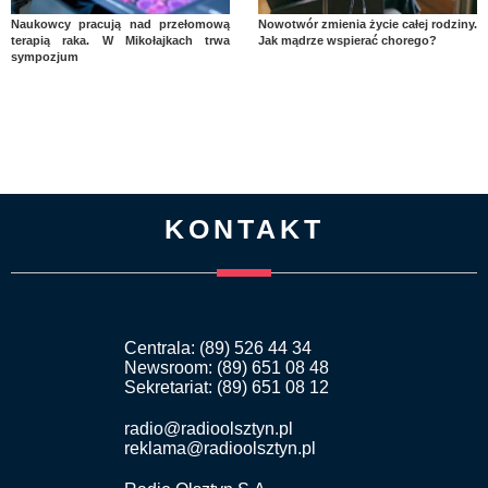
Naukowcy pracują nad przełomową
Nowotwór zmienia życie całej rodziny.
terapią raka. W Mikołajkach trwa
Jak mądrze wspierać chorego?
sympozjum
KONTAKT
Centrala: (89) 526 44 34
Newsroom: (89) 651 08 48
Sekretariat: (89) 651 08 12
radio@radioolsztyn.pl
reklama@radioolsztyn.pl