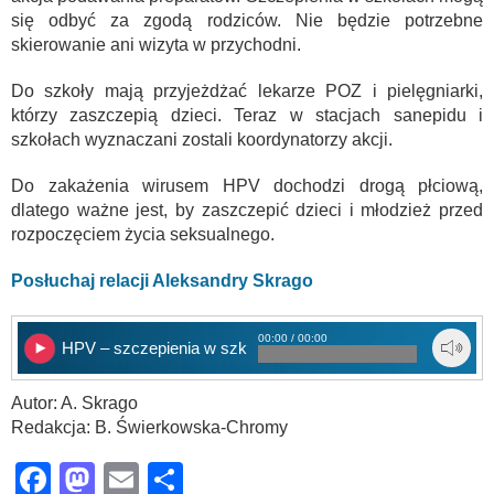
się odbyć za zgodą rodziców. Nie będzie potrzebne
skierowanie ani wizyta w przychodni.
Do szkoły mają przyjeżdżać lekarze POZ i pielęgniarki,
którzy zaszczepią dzieci. Teraz w stacjach sanepidu i
szkołach wyznaczani zostali koordynatorzy akcji.
Do zakażenia wirusem HPV dochodzi drogą płciową,
dlatego ważne jest, by zaszczepić dzieci i młodzież przed
rozpoczęciem życia seksualnego.
Posłuchaj relacji Aleksandry Skrago
00:00 / 00:00
HPV – szczepienia w szkołach
Autor: A. Skrago
Redakcja: B. Świerkowska-Chromy
Facebook
Mastodon
Email
Share