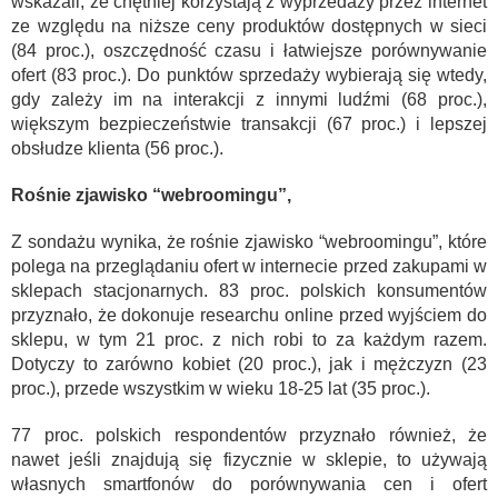
wskazali, że chętniej korzystają z wyprzedaży przez internet
ze względu na niższe ceny produktów dostępnych w sieci
(84 proc.), oszczędność czasu i łatwiejsze porównywanie
ofert (83 proc.). Do punktów sprzedaży wybierają się wtedy,
gdy zależy im na interakcji z innymi ludźmi (68 proc.),
większym bezpieczeństwie transakcji (67 proc.) i lepszej
obsłudze klienta (56 proc.).
Rośnie zjawisko “webroomingu”,
Z sondażu wynika, że rośnie zjawisko “webroomingu”, które
polega na przeglądaniu ofert w internecie przed zakupami w
sklepach stacjonarnych. 83 proc. polskich konsumentów
przyznało, że dokonuje researchu online przed wyjściem do
sklepu, w tym 21 proc. z nich robi to za każdym razem.
Dotyczy to zarówno kobiet (20 proc.), jak i mężczyzn (23
proc.), przede wszystkim w wieku 18-25 lat (35 proc.).
77 proc. polskich respondentów przyznało również, że
nawet jeśli znajdują się fizycznie w sklepie, to używają
własnych smartfonów do porównywania cen i ofert