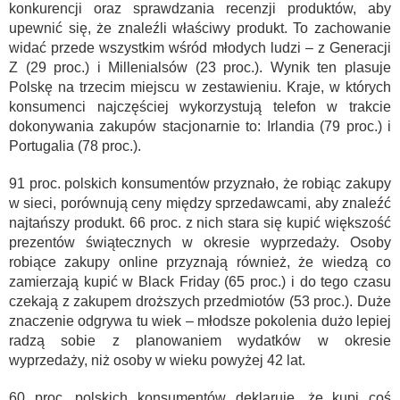
konkurencji oraz sprawdzania recenzji produktów, aby
upewnić się, że znaleźli właściwy produkt. To zachowanie
widać przede wszystkim wśród młodych ludzi – z Generacji
Z (29 proc.) i Millenialsów (23 proc.). Wynik ten plasuje
Polskę na trzecim miejscu w zestawieniu. Kraje, w których
konsumenci najczęściej wykorzystują telefon w trakcie
dokonywania zakupów stacjonarnie to: Irlandia (79 proc.) i
Portugalia (78 proc.).
91 proc. polskich konsumentów przyznało, że robiąc zakupy
w sieci, porównują ceny między sprzedawcami, aby znaleźć
najtańszy produkt. 66 proc. z nich stara się kupić większość
prezentów świątecznych w okresie wyprzedaży. Osoby
robiące zakupy online przyznają również, że wiedzą co
zamierzają kupić w Black Friday (65 proc.) i do tego czasu
czekają z zakupem droższych przedmiotów (53 proc.). Duże
znaczenie odgrywa tu wiek – młodsze pokolenia dużo lepiej
radzą sobie z planowaniem wydatków w okresie
wyprzedaży, niż osoby w wieku powyżej 42 lat.
60 proc. polskich konsumentów deklaruje, że kupi coś