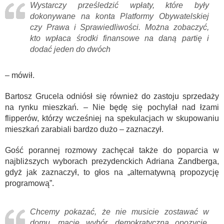
Wystarczy prześledzić wpłaty, które były
dokonywane na konta Platformy Obywatelskiej
czy Prawa i Sprawiedliwości. Można zobaczyć,
kto wpłaca środki finansowe na daną partię i
dodać jeden do dwóch
– mówił.
Bartosz Grucela odniósł się również do zastoju sprzedaży
na rynku mieszkań. – Nie będę się pochylał nad łzami
flipperów, którzy wcześniej na spekulacjach w skupowaniu
mieszkań zarabiali bardzo dużo – zaznaczył.
Gość porannej rozmowy zachęcał także do poparcia w
najbliższych wyborach prezydenckich Adriana Zandberga,
gdyż jak zaznaczył, to głos na „alternatywną propozycję
programową”.
Chcemy pokazać, że nie musicie zostawać w
domu, macie wybór, demokratyczną opozycję.