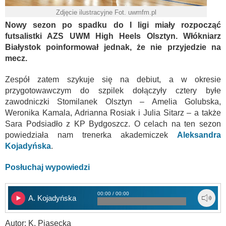
Zdjęcie ilustracyjne Fot. uwmfm.pl
Nowy sezon po spadku do I ligi miały rozpocząć
futsalistki AZS UWM High Heels Olsztyn. Włókniarz
Białystok poinformował jednak, że nie przyjedzie na
mecz.
Zespół zatem szykuje się na debiut, a w okresie
przygotowawczym do szpilek dołączyły cztery byłe
zawodniczki Stomilanek Olsztyn – Amelia Golubska,
Weronika Kamala, Adrianna Rosiak i Julia Sitarz – a także
Sara Podsiadło z KP Bydgoszcz. O celach na ten sezon
powiedziała nam trenerka akademiczek
Aleksandra
Kojadyńska
.
Posłuchaj wypowiedzi
00:00 / 00:00
A. Kojadyńska
Autor: K. Piasecka