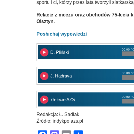
sportu i ci, którzy przez lata tworzyli siatkars
Relacje z meczu oraz obchodów 75-lecia k
Olsztyn.
Posłuchaj wypowiedzi
00:00 / 
D. Pliński
00:00 / 
J. Hadrava
00:00 / 
75-lecie AZS
Redakcja: Ł. Sadlak
Źródło: indykpolazs.pl