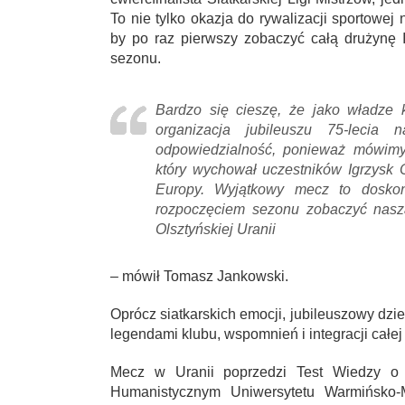
To nie tylko okazja do rywalizacji sportowe
by po raz pierwszy zobaczyć całą drużynę
sezonu.
Bardzo się cieszę, że jako władze k
organizacja jubileuszu 75-leci
odpowiedzialność, ponieważ mówimy 
który wychował uczestników Igrzysk O
Europy. Wyjątkowy mecz to doskon
rozpoczęciem sezonu zobaczyć nasz
Olsztyńskiej Uranii
– mówił Tomasz Jankowski.
Oprócz siatkarskich emocji, jubileuszowy dzi
legendami klubu, wspomnień i integracji całe
Mecz w Uranii poprzedzi Test Wiedzy o 
Humanistycznym Uniwersytetu Warmińsko-Ma