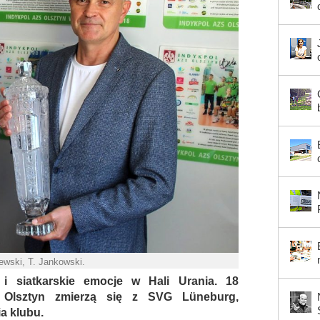
jewski, T. Jankowski.
 i siatkarskie emocje w Hali Urania. 18
S Olsztyn zmierzą się z SVG Lüneburg,
cia klubu.