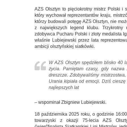
AZS Olsztyn to pięciokrotny mistrz Polski i
który wychował reprezentantów kraju, mistrz
którzy budowali potęgę AZS Olsztyn, nie mo
z największych legend klubu. Trzykrotny m
zdobywca Pucharu Polski i złoty medalista Ig
właśnie Lubiejewski przez lata reprezent
ambicji olsztyńskiej siatkówki.
W AZS Olsztyn spędziłem blisko 40 lat
życia. Pamiętam czasy, gdy nazwa
dreszcze. Zdobywaliśmy mistrzostwa, 
Urania kipiała od emocji. Dziś cieszę
najlepszych lat
– wspominał Zbigniew Lubiejewski.
18 października 2025 roku, o godzinie 16:0
towarzyski z okazji 75-lecia AZS Olsz
ćwierćfinalista Siatkarskiej Ligi Mistrzów, j