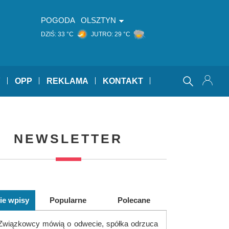
POGODA
OLSZTYN
DZIŚ:
33 °C
JUTRO:
29 °C
Y
OPP
REKLAMA
KONTAKT
NEWSLETTER
ie wpisy
Popularne
Polecane
Związkowcy mówią o odwecie, spółka odrzuca