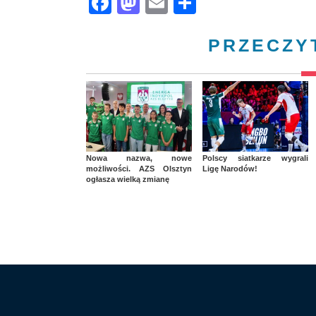
Facebook
Mastodon
Email
Share
PRZECZY
Nowa nazwa, nowe
Polscy siatkarze wygrali
możliwości. AZS Olsztyn
Ligę Narodów!
ogłasza wielką zmianę