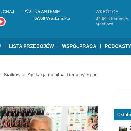
UCHAJ
NA ANTENIE
WKRÓTCE
07:00
Wiadomości
07:04
Informacje
sportowe
U
LISTA PRZEBOJÓW
WSPÓŁPRACA
PODCAST
e
,
Siatkówka
,
Aplikacja mobilna
,
Regiony
,
Sport
Ostatn