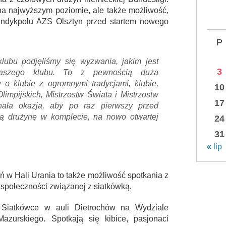
j na najwyższym poziomie, ale także możliwość,
 Indykpolu AZS Olsztyn przed startem nowego
P
lubu podjęliśmy się wyzwania, jakim jest
3
a naszego klubu. To z pewnością duża
o klubie z ogromnymi tradycjami, klubie,
10
limpijskich, Mistrzostw Świata i Mistrzostw
17
ała okazja, aby po raz pierwszy przed
ą drużynę w komplecie, na nowo otwartej
24
31
« lip
eń w Hali Urania to także możliwość spotkania z
j społeczności związanej z siatkówką.
Siatkówce w auli Dietrochów na Wydziale
zurskiego. Spotkają się kibice, pasjonaci