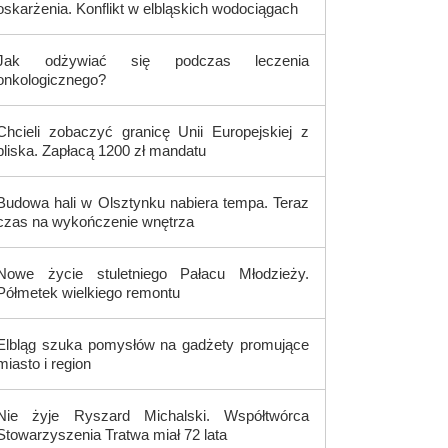
oskarżenia. Konflikt w elbląskich wodociągach
Jak odżywiać się podczas leczenia
onkologicznego?
Chcieli zobaczyć granicę Unii Europejskiej z
bliska. Zapłacą 1200 zł mandatu
Budowa hali w Olsztynku nabiera tempa. Teraz
czas na wykończenie wnętrza
Nowe życie stuletniego Pałacu Młodzieży.
Półmetek wielkiego remontu
Elbląg szuka pomysłów na gadżety promujące
miasto i region
Nie żyje Ryszard Michalski. Współtwórca
Stowarzyszenia Tratwa miał 72 lata