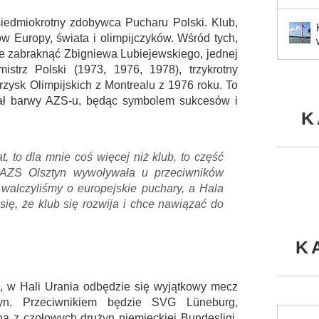
 siedmiokrotny zdobywca Pucharu Polski. Klub,
ów Europy, świata i olimpijczyków. Wśród tych,
że zabraknąć Zbigniewa Lubiejewskiego, jednej
istrz Polski (1973, 1976, 1978), trzykrotny
rzysk Olimpijskich z Montrealu z 1976 roku. To
ował barwy AZS-u, będąc symbolem sukcesów i
K
, to dla mnie coś więcej niż klub, to część
 AZS Olsztyn wywoływała u przeciwników
walczyliśmy o europejskie puchary, a Hala
 się, że klub się rozwija i chce nawiązać do
K
0, w Hali Urania odbędzie się wyjątkowy mecz
tyn. Przeciwnikiem będzie SVG Lüneburg,
edna z czołowych drużyn niemieckiej Bundesligi.