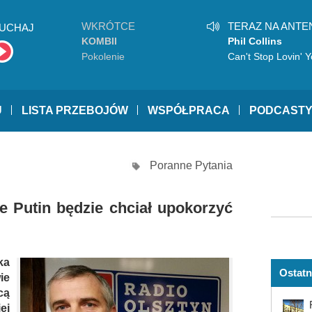
WKRÓTCE
TERAZ NA ANTE
UCHAJ
KOMBII
Phil Collins
Pokolenie
Can't Stop Lovin' 
U
LISTA PRZEBOJÓW
WSPÓŁPRACA
PODCAST
Poranne Pytania
e Putin będzie chciał upokorzyć
ka
Ostatn
ie
cą
ej