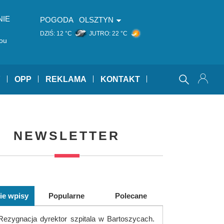
NIE
POGODA
OLSZTYN
DZIŚ:
12 °C
JUTRO:
22 °C
You
Y
OPP
REKLAMA
KONTAKT
NEWSLETTER
ie wpisy
Popularne
Polecane
Rezygnacja dyrektor szpitala w Bartoszycach.