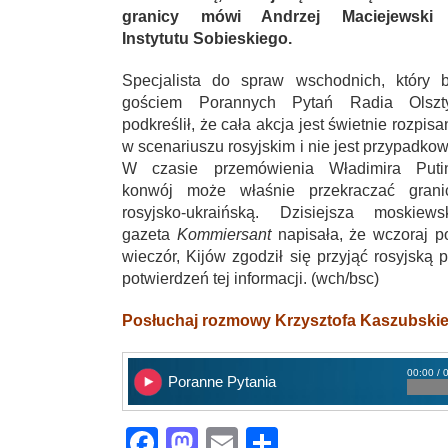
granicy mówi Andrzej Maciejewski
Instytutu Sobieskiego.
Specjalista do spraw wschodnich, który b
gościem Porannych Pytań Radia Olszt
podkreślił, że cała akcja jest świetnie rozpis
w scenariuszu rosyjskim i nie jest przypadkow
W czasie przemówienia Władimira Puti
konwój może właśnie przekraczać grani
rosyjsko-ukraińską. Dzisiejsza moskiews
gazeta
Kommiersant
napisała, że wczoraj p
wieczór, Kijów zgodził się przyjąć rosyjską
potwierdzeń tej informacji. (wch/bsc)
Posłuchaj rozmowy Krzysztofa Kaszubski
00:00 / 
Poranne Pytania
Facebook
Mastodon
Email
Share