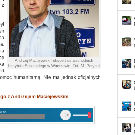
 z
ył
yn
ana
a.
na
cę
Andrzej Maciejewski, ekspert ds wschodnich
ka
Instytutu Sobieskiego w Warszawie. Fot. M. Porycki
od
 pomoc humanitarną. Nie ma jednak oficjalnych
ego z Andrzejem Maciejewskim
00:00