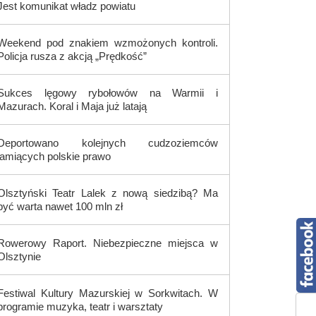
Jest komunikat władz powiatu
Weekend pod znakiem wzmożonych kontroli.
Policja rusza z akcją „Prędkość”
Sukces lęgowy rybołowów na Warmii i
Mazurach. Koral i Maja już latają
Deportowano kolejnych cudzoziemców
łamiących polskie prawo
Olsztyński Teatr Lalek z nową siedzibą? Ma
być warta nawet 100 mln zł
Rowerowy Raport. Niebezpieczne miejsca w
Olsztynie
Festiwal Kultury Mazurskiej w Sorkwitach. W
programie muzyka, teatr i warsztaty