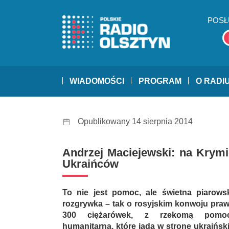
POSŁ
WIADOMOŚCI
PROGRAM
O RADI
Opublikowany 14 sierpnia 2014
Andrzej Maciejewski: na Krymi
Ukraińców
To nie jest pomoc, ale świetna piarows
rozgrywka – tak o rosyjskim konwoju praw
300 ciężarówek, z rzekomą pomo
humanitarną, które jadą w stronę ukraiński