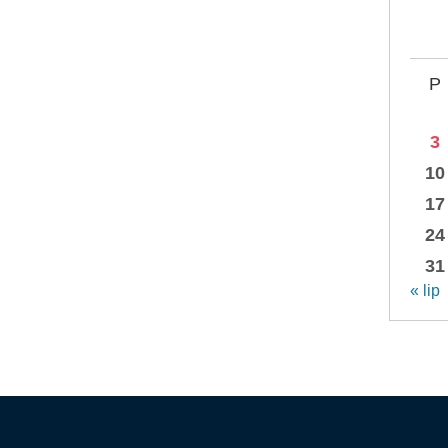
P
3
10
17
24
31
« lip