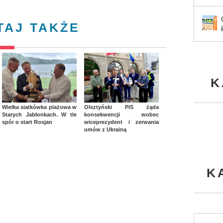
TAJ TAKŻE
K
Wielka siatkówka plażowa w
Olsztyński PiS żąda
Starych Jabłonkach. W tle
konsekwencji wobec
spór o start Rosjan
wiceprezydent i zerwania
umów z Ukrainą
K