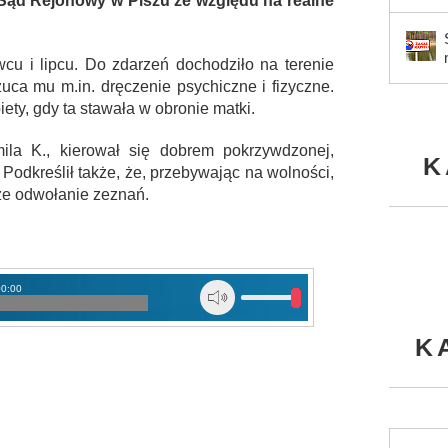
ł Sąd Rejonowy w Piszu ze względu na realne
cu i lipcu. Do zdarzeń dochodziło na terenie
zuca mu m.in. dręczenie psychiczne i fizyczne.
ety, gdy ta stawała w obronie matki.
la K., kierował się dobrem pokrzywdzonej,
K
odkreślił także, że, przebywając na wolności,
ze odwołanie zeznań.
00:00
K