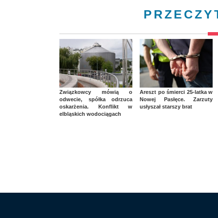
PRZECZY
Związkowcy mówią o
Areszt po śmierci 25-latka w
odwecie, spółka odrzuca
Nowej Pasłęce. Zarzuty
oskarżenia. Konflikt w
usłyszał starszy brat
elbląskich wodociągach