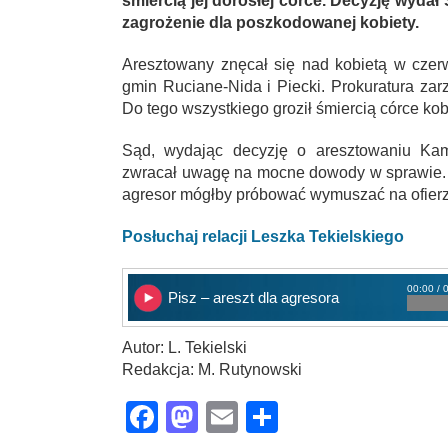
śmiercią jej dorosłej córce. Decyzję wyda
zagrożenie dla poszkodowanej kobiety.
Aresztowany znęcał się nad kobietą w czerw
gmin Ruciane-Nida i Piecki. Prokuratura zar
Do tego wszystkiego groził śmiercią córce kobi
Sąd, wydając decyzję o aresztowaniu Kami
zwracał uwagę na mocne dowody w sprawie. P
agresor mógłby próbować wymuszać na ofier
Posłuchaj relacji Leszka Tekielskiego
00:00 / 
Pisz – areszt dla agresora
Autor: L. Tekielski
Redakcja: M. Rutynowski
Facebook
Mastodon
Email
Share