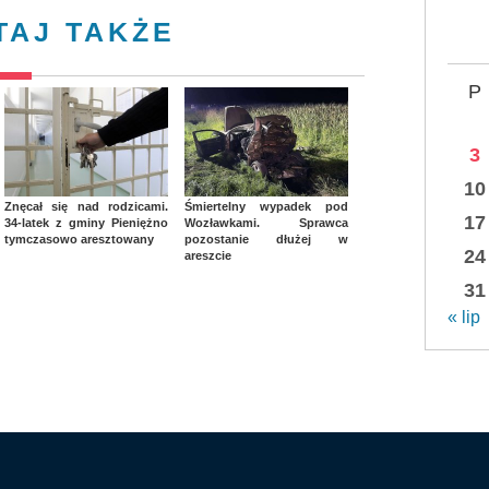
TAJ TAKŻE
P
3
10
Znęcał się nad rodzicami.
Śmiertelny wypadek pod
17
34-latek z gminy Pieniężno
Wozławkami. Sprawca
tymczasowo aresztowany
pozostanie dłużej w
24
areszcie
31
« lip