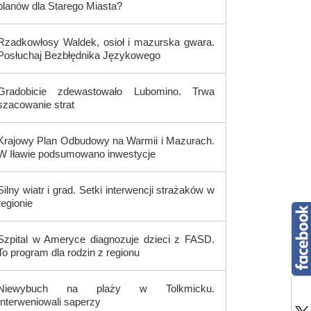
planów dla Starego Miasta?
Rzadkowłosy Waldek, osioł i mazurska gwara.
Posłuchaj Bezbłędnika Językowego
Gradobicie zdewastowało Lubomino. Trwa
szacowanie strat
Krajowy Plan Odbudowy na Warmii i Mazurach.
W Iławie podsumowano inwestycje
Silny wiatr i grad. Setki interwencji strażaków w
regionie
Szpital w Ameryce diagnozuje dzieci z FASD.
To program dla rodzin z regionu
Niewybuch na plaży w Tolkmicku.
Interweniowali saperzy