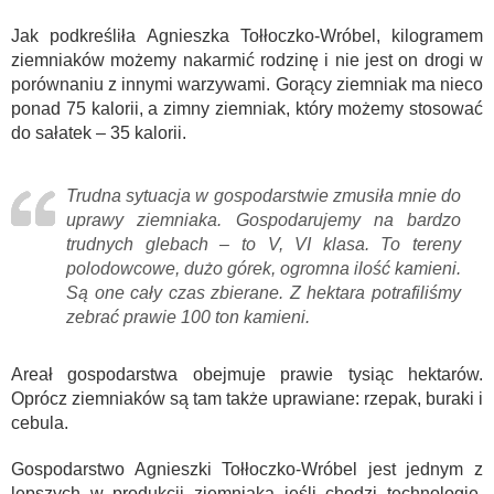
Jak podkreśliła Agnieszka Tołłoczko-Wróbel, kilogramem
ziemniaków możemy nakarmić rodzinę i nie jest on drogi w
porównaniu z innymi warzywami. Gorący ziemniak ma nieco
ponad 75 kalorii, a zimny ziemniak, który możemy stosować
do sałatek – 35 kalorii.
Trudna sytuacja w gospodarstwie zmusiła mnie do
uprawy ziemniaka. Gospodarujemy na bardzo
trudnych glebach – to V, VI klasa. To tereny
polodowcowe, dużo górek, ogromna ilość kamieni.
Są one cały czas zbierane. Z hektara potrafiliśmy
zebrać prawie 100 ton kamieni.
Areał gospodarstwa obejmuje prawie tysiąc hektarów.
Oprócz ziemniaków są tam także uprawiane: rzepak, buraki i
cebula.
Gospodarstwo Agnieszki Tołłoczko-Wróbel jest jednym z
lepszych w produkcji ziemniaka jeśli chodzi technologię,