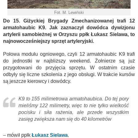
Fot. M. Lewiński
Do 15. Giżyckiej Brygady Zmechanizowanej trafi 12
armatohaubic K9. Jak zaznaczył dowódca dywizjonu
artylerii samobieżnej w Orzyszu ppłk Łukasz Sielawa, to
najnowocześniejszy sprzęt artyleryjski.
Połowa modułu ogniowego, czyli 12 armatohaubic K9 trafi
do jednostki w najbliższy weekend. Żołnierze są już
przygotowani do przyjęcia sprzętu. W ostatnim czasie
odbyły się liczne szkolenia z jego obsługi. W trakcie kursów
są jeszcze kierowcy i dowódcy.
K9 to 155 milimetrowa armatohaubica. Do tej pory
mieliśmy 122 milimetry, więc to nie tylko wielkość
pocisku i siła rażenia, ale przede wszystkim
zasięg zwiększa nam się do 40 kilometrów
– mówił ppłk
Łukasz Sielawa
.