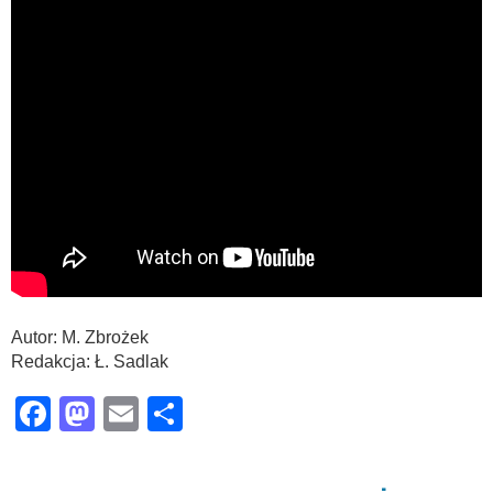
Autor: M. Zbrożek
Redakcja: Ł. Sadlak
Facebook
Mastodon
Email
Share