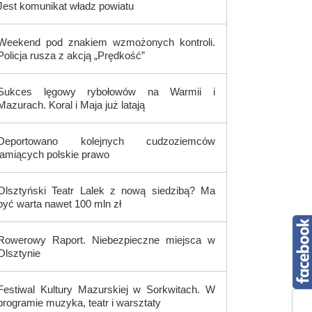
Jest komunikat władz powiatu
Weekend pod znakiem wzmożonych kontroli.
Policja rusza z akcją „Prędkość”
Sukces lęgowy rybołowów na Warmii i
Mazurach. Koral i Maja już latają
Deportowano kolejnych cudzoziemców
łamiących polskie prawo
Olsztyński Teatr Lalek z nową siedzibą? Ma
być warta nawet 100 mln zł
Rowerowy Raport. Niebezpieczne miejsca w
Olsztynie
Festiwal Kultury Mazurskiej w Sorkwitach. W
programie muzyka, teatr i warsztaty