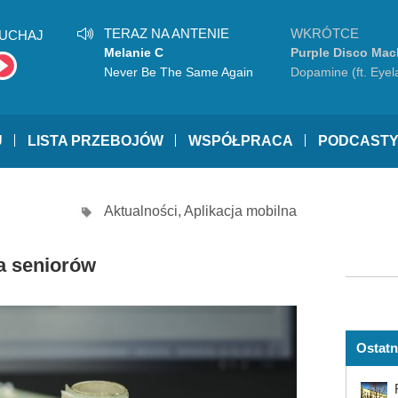
TERAZ NA ANTENIE
WKRÓTCE
UCHAJ
Melanie C
Purple Disco Mac
Never Be The Same Again
Dopamine (ft. Eyel
U
LISTA PRZEBOJÓW
WSPÓŁPRACA
PODCAST
Aktualności
,
Aplikacja mobilna
a seniorów
Ostatn