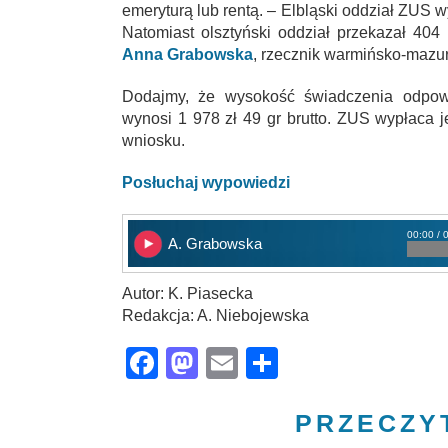
emeryturą lub rentą. – Elbląski oddział ZUS wy
Natomiast olsztyński oddział przekazał 40
Anna Grabowska
, rzecznik warmińsko-mazu
Dodajmy, że wysokość świadczenia odpowia
wynosi 1 978 zł 49 gr brutto. ZUS wypłaca 
wniosku.
Posłuchaj wypowiedzi
00:00 / 
A. Grabowska
Autor: K. Piasecka
Redakcja: A. Niebojewska
Facebook
Mastodon
Email
Share
PRZECZY