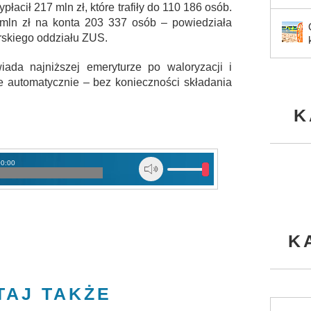
płacił 217 mln zł, które trafiły do 110 186 osób.
4 mln zł na konta 203 337 osób – powiedziała
rskiego oddziału ZUS.
da najniższej emeryturze po waloryzacji i
je automatycznie – bez konieczności składania
K
00:00
K
TAJ TAKŻE