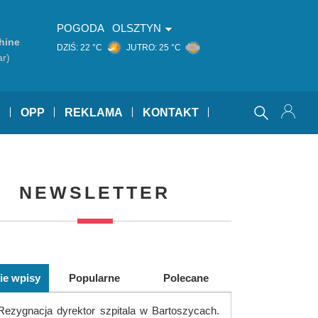
POGODA
OLSZTYN
hine
DZIŚ:
22 °C
JUTRO:
25 °C
ar)
Y
OPP
REKLAMA
KONTAKT
NEWSLETTER
ie wpisy
Popularne
Polecane
Rezygnacja dyrektor szpitala w Bartoszycach.