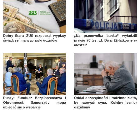
Dobry Start: ZUS rozpoczął wypłaty
„Na pracownika banku” wyłudzili
świadczeń na wyprawki uczniów
prawie 70 tys. zł. Dwaj 22-latkowie w
areszcie
Ruszył Fundusz Bezpieczeństwa i
Oddał oszczędności i rodzinne złoto,
Obronności. Samorządy mogą
by ratować syna. Kolejny senior
ubiegać się o wsparcie
oszukany