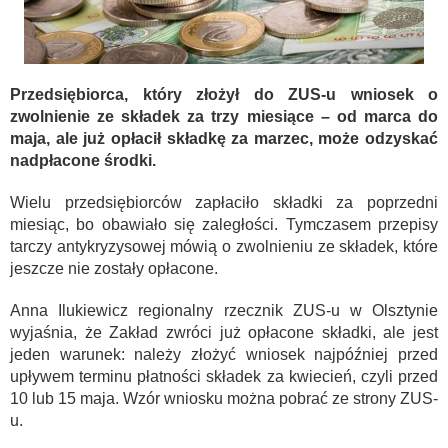
Przedsiębiorca, który złożył do ZUS-u wniosek o
zwolnienie ze składek za trzy miesiące – od marca do
maja, ale już opłacił składkę za marzec, może odzyskać
nadpłacone środki.
Wielu przedsiębiorców zapłaciło składki za poprzedni
miesiąc, bo obawiało się zaległości. Tymczasem przepisy
tarczy antykryzysowej mówią o zwolnieniu ze składek, które
jeszcze nie zostały opłacone.
Anna Ilukiewicz regionalny rzecznik ZUS-u w Olsztynie
wyjaśnia, że Zakład zwróci już opłacone składki, ale jest
jeden warunek: należy złożyć wniosek najpóźniej przed
upływem terminu płatności składek za kwiecień, czyli przed
10 lub 15 maja. Wzór wniosku można pobrać ze strony ZUS-
u.