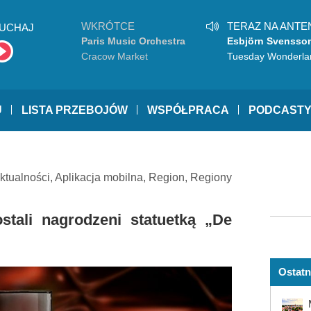
WKRÓTCE
TERAZ NA ANTE
UCHAJ
Paris Music Orchestra
Esbjörn Svensson
Cracow Market
Tuesday Wonderla
U
LISTA PRZEBOJÓW
WSPÓŁPRACA
PODCAST
ktualności
,
Aplikacja mobilna
,
Region
,
Regiony
stali nagrodzeni statuetką „De
Ostatn