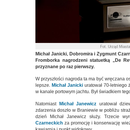
Fot. Urząd Miast
Michał Janicki, Dobromira i Zygmunt Czar
Fromborka nagrodzeni statuetką „De Re
przyznane po raz pierwszy.
W przyszłości nagroda ta ma być wręczana o
lepsze.
Michał Janicki
uratował 70-letniego 
w kanale portowym jachtu. Był świadkiem tego
Natomiast
Michał Janewicz
uratował dzie
zdarzenia doszło w Braniewie w pobliżu stra
dzień Michał Janewicz służy. Trzecie wyr
Czarneckich
za promocję i konserwację wie
kawiarnia i punkt widokowy.