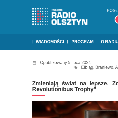
POSŁ
WIADOMOŚCI
PROGRAM
O RADI
Opublikowany 5 lipca 2024
Elbląg
,
Braniewo
,
A
Zmieniają świat na lepsze. Zo
Revolutionibus Trophy”