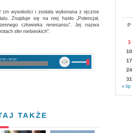
2 cm wysokości i została wykonana z ręcznie
talu. Znajduje się na niej hasło „Potencjał,
P
esnego człowieka renesansu”. Jej nazwa
otach sfer niebieskich”.
3
10
0:00 / 00:00
17
24
31
« lip
TAJ TAKŻE