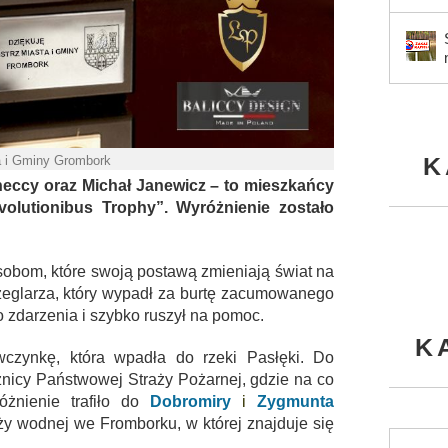
K
a i Gminy Grombork
neccy oraz Michał Janewicz – to mieszkańcy
volutionibus Trophy”.
Wyróżnienie zostało
sobom, które swoją postawą zmieniają świat na
żeglarza, który wypadł za burtę zacumowanego
 zdarzenia i szybko ruszył na pomoc.
K
wczynkę, która wpadła do rzeki Pasłęki. Do
żnicy Państwowej Straży Pożarnej, gdzie na co
óżnienie trafiło do
Dobromiry
i
Zygmunta
ży wodnej we Fromborku, w której znajduje się