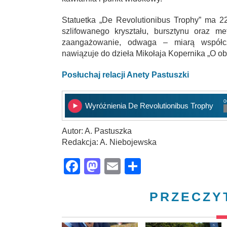
Statuetka „De Revolutionibus Trophy” ma 2
szlifowanego kryształu, bursztynu oraz me
zaangażowanie, odwaga – miarą współcz
nawiązuje do dzieła Mikołaja Kopernika „O obr
Posłuchaj relacji Anety Pastuszki
0
Wyróżnienia De Revolutionibus Trophy
Autor: A. Pastuszka
Redakcja: A. Niebojewska
Facebook
Mastodon
Email
Share
PRZECZY