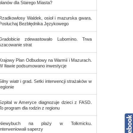
planów dla Starego Miasta?
Rzadkowłosy Waldek, osioł i mazurska gwara.
Posłuchaj Bezbłędnika Językowego
Gradobicie zdewastowało Lubomino. Trwa
szacowanie strat
Krajowy Plan Odbudowy na Warmii i Mazurach.
W Iławie podsumowano inwestycje
Silny wiatr i grad. Setki interwencji strażaków w
regionie
Szpital w Ameryce diagnozuje dzieci z FASD.
To program dla rodzin z regionu
Niewybuch na plaży w Tolkmicku.
Interweniowali saperzy