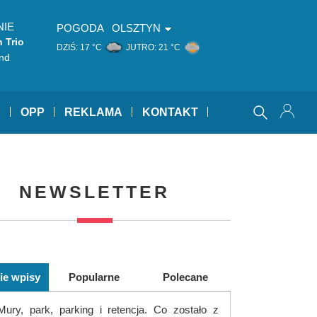
NIE
POGODA
OLSZTYN
 Trio
DZIŚ:
17 °C
JUTRO:
21 °C
nd
Y
OPP
REKLAMA
KONTAKT
NEWSLETTER
ie wpisy
Popularne
Polecane
Mury, park, parking i retencja. Co zostało z