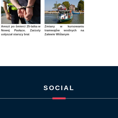
Areszt po śmierci 25-latka w
Zmiany w kursowaniu
Nowej Pasłęce. Zarzuty
tramwajów wodnych na
usłyszał starszy brat
Zalewie Wiślanym
SOCIAL