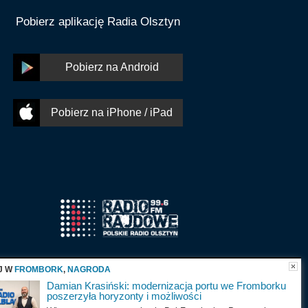
Pobierz aplikację Radia Olsztyn
Pobierz na Android
Pobierz na iPhone / iPad
J W
FROMBORK
,
NAGRODA
Damian Krasiński: modernizacja portu we Fromborku
poszerzyła horyzonty i możliwości