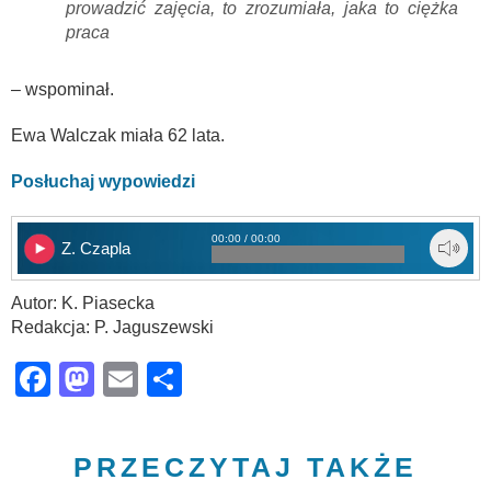
prowadzić zajęcia, to zrozumiała, jaka to ciężka
praca
– wspominał.
Ewa Walczak miała 62 lata.
Posłuchaj wypowiedzi
00:00 / 00:00
Z. Czapla
Autor: K. Piasecka
Redakcja: P. Jaguszewski
Facebook
Mastodon
Email
Share
PRZECZYTAJ TAKŻE