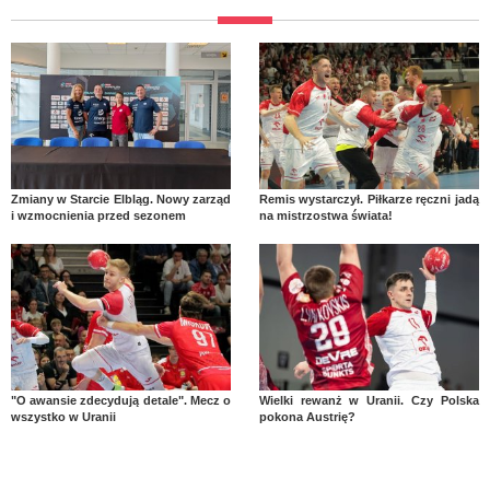
Zmiany w Starcie Elbląg. Nowy zarząd
Remis wystarczył. Piłkarze ręczni jadą
i wzmocnienia przed sezonem
na mistrzostwa świata!
"O awansie zdecydują detale". Mecz o
Wielki rewanż w Uranii. Czy Polska
wszystko w Uranii
pokona Austrię?