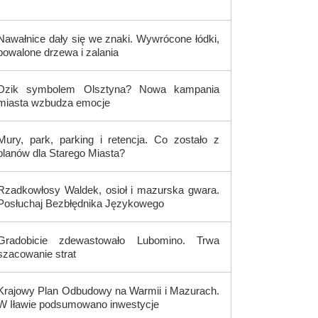
Nawałnice dały się we znaki. Wywrócone łódki,
powalone drzewa i zalania
Dzik symbolem Olsztyna? Nowa kampania
miasta wzbudza emocje
Mury, park, parking i retencja. Co zostało z
planów dla Starego Miasta?
Rzadkowłosy Waldek, osioł i mazurska gwara.
Posłuchaj Bezbłędnika Językowego
Gradobicie zdewastowało Lubomino. Trwa
szacowanie strat
Krajowy Plan Odbudowy na Warmii i Mazurach.
W Iławie podsumowano inwestycje