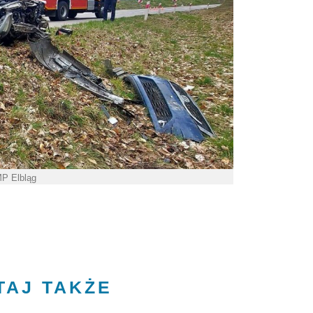
MP Elbląg
TAJ TAKŻE