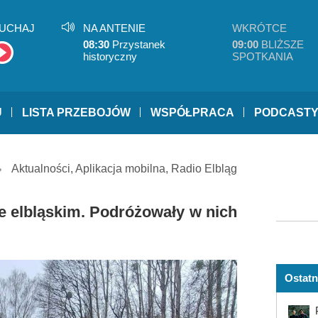
UCHAJ
NA ANTENIE
WKRÓTCE
08:30
Przystanek
09:00
BLIŻSZE
historyczny
SPOTKANIA
U
LISTA PRZEBOJÓW
WSPÓŁPRACA
PODCAST
Aktualności
,
Aplikacja mobilna
,
Radio Elbląg
e elbląskim. Podróżowały w nich
Ostatn