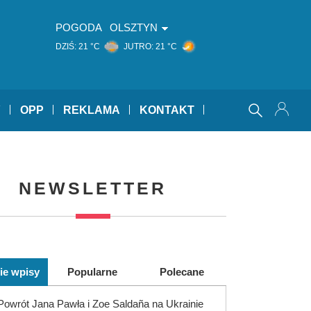
POGODA
OLSZTYN
DZIŚ:
21 °C
JUTRO:
21 °C
Y
OPP
REKLAMA
KONTAKT
NEWSLETTER
ie wpisy
Popularne
Polecane
Powrót Jana Pawła i Zoe Saldaña na Ukrainie