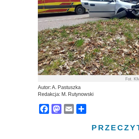
Fot. K
Autor: A. Pastuszka
Redakcja: M. Rutynowski
Facebook
Mastodon
Email
Share
PRZECZY