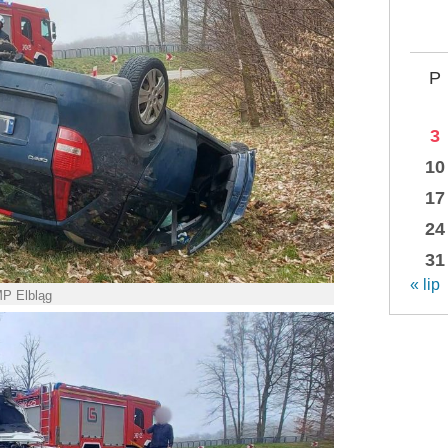
P
3
10
17
24
31
« lip
MP Elbląg