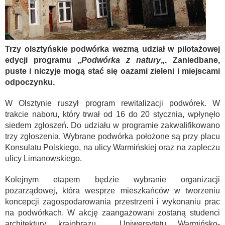
Trzy olsztyńskie podwórka wezmą udział w pilotażowej
edycji programu „
Podwórka z natury
„.
Zaniedbane,
puste i niczyje mogą stać się oazami zieleni i miejscami
odpoczynku.
W Olsztynie ruszył program rewitalizacji podwórek. W
trakcie naboru, który trwał od 16 do 20 stycznia, wpłynęło
siedem zgłoszeń. Do udziału w programie zakwalifikowano
trzy zgłoszenia. Wybrane podwórka położone są przy placu
Konsulatu Polskiego, na ulicy Warmińskiej oraz na zapleczu
ulicy Limanowskiego.
Kolejnym etapem będzie wybranie organizacji
pozarządowej, która wesprze mieszkańców w tworzeniu
koncepcji zagospodarowania przestrzeni i wykonaniu prac
na podwórkach. W akcję zaangażowani zostaną studenci
architektury krajobrazu Uniwersytetu Warmińsko-