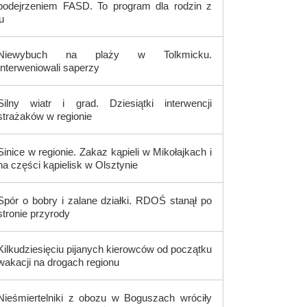
podejrzeniem FASD. To program dla rodzin z
u
Niewybuch na plaży w Tolkmicku.
Interweniowali saperzy
Silny wiatr i grad. Dziesiątki interwencji
strażaków w regionie
Sinice w regionie. Zakaz kąpieli w Mikołajkach i
na części kąpielisk w Olsztynie
Spór o bobry i zalane działki. RDOŚ stanął po
stronie przyrody
Kilkudziesięciu pijanych kierowców od początku
wakacji na drogach regionu
Nieśmiertelniki z obozu w Boguszach wróciły