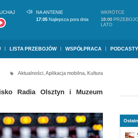
UCHAJ
NA ANTENIE
WKRÓTCE
17:05
Najlepsza pora dnia
18:00
PRZEBOJ
LATO
U
LISTA PRZEBOJÓW
WSPÓŁPRACA
PODCAST
Aktualności
,
Aplikacja mobilna
,
Kultura
wisko Radia Olsztyn i Muzeum
Ostatn