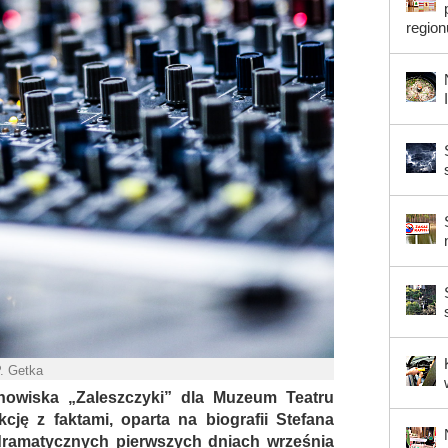
region
P. Getka
howiska „Zaleszczyki” dla Muzeum Teatru
cję z faktami, oparta na biografii Stefana
 dramatycznych pierwszych dniach września