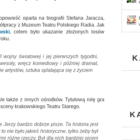
opowieść oparta na biografii Stefana Jaracza,
ółpracy z Muzeum Teatru Polskiego Radia. Jak
wski
, celem było ukazanie złożonych losów
roku.
K
wojny światowej i jej pierwszych tygodni,
wesoły, wręcz komediowy i później dramat,
ie artystów, sztuka splatająca się z życiem
le także z innych ośrodków. Tytułową rolę gra
i sceny krakowskiego Teatru Starego.
K
e Jerzy bardzo dobrze pisze. Ta historia jest
to nie było jakieś historyczne, tylko żeby był
nimi różne rzeczy. Był dla nich bardziej ojcem