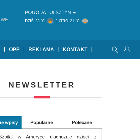
POGODA
OLSZTYN
OWE
DZIŚ:
28 °C
JUTRO:
21 °C
Y
OPP
REKLAMA
KONTAKT
NEWSLETTER
ie wpisy
Popularne
Polecane
Szpital w Ameryce diagnozuje dzieci z