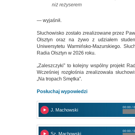
niż reżyserem
— wyjaśnił.
Słuchowisko zostało zrealizowane przez Paw
Olsztyn oraz na żywo z udziałem stude
Uniwersytetu Warmińsko-Mazurskiego. Słuc
Radia Olsztyn w 2026 roku.
„Zaleszczyki” to kolejny wspólny projekt R
Wcześniej rozgłośnia zrealizowała słuchow
„Na tropach Smętka”.
Posłuchaj wypowiedzi
00:00 / 
J. Machowski
00:00 / 
Sz. Machowski