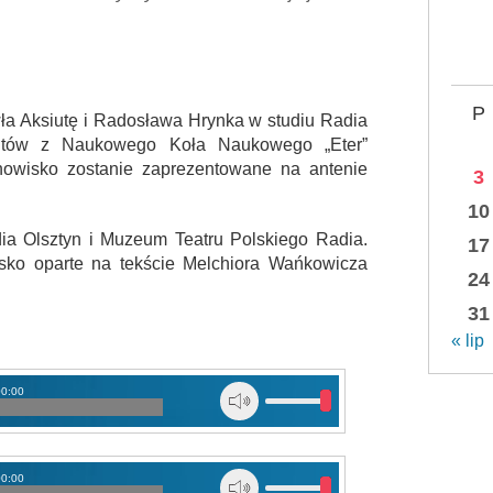
P
ła Aksiutę i Radosława Hrynka w studiu Radia
ntów z Naukowego Koła Naukowego „Eter”
howisko zostanie zaprezentowane na antenie
3
10
adia Olsztyn i Muzeum Teatru Polskiego Radia.
17
isko oparte na tekście Melchiora Wańkowicza
24
31
« lip
00:00
00:00