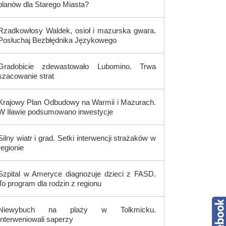
planów dla Starego Miasta?
Rzadkowłosy Waldek, osioł i mazurska gwara.
Posłuchaj Bezbłędnika Językowego
Gradobicie zdewastowało Lubomino. Trwa
szacowanie strat
Krajowy Plan Odbudowy na Warmii i Mazurach.
W Iławie podsumowano inwestycje
Silny wiatr i grad. Setki interwencji strażaków w
regionie
Szpital w Ameryce diagnozuje dzieci z FASD.
To program dla rodzin z regionu
Niewybuch na plaży w Tolkmicku.
Interweniowali saperzy