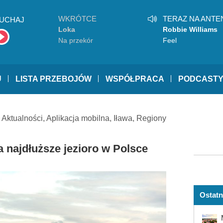
WKRÓTCE
TERAZ NA ANTE
UCHAJ
Loka
Robbie Williams
Na przekór
Feel
U
LISTA PRZEBOJÓW
WSPÓŁPRACA
PODCAST
,
Aktualności
,
Aplikacja mobilna
,
Iława
,
Regiony
na najdłuższe jezioro w Polsce
Ostatn