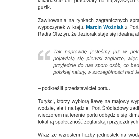
kilkanaście dni pracowały na najwyższych o
guzik.
Zawirowania na rynkach zagranicznych spra
wypoczynek w kraju.
Marcin Woźniak
z Port
Radia Olsztyn, że Jeziorak staje się idealną a
Tak naprawdę jesteśmy już w pełn
pojawiają się pierwsi żeglarze, wię
przyjedzie do nas sporo osób, co będ
polskiej natury, w szczególności nad J
– podkreślił przedstawiciel portu.
Turyści, którzy wybiorą Iławę na majowy wyp
wodzie, ale i na lądzie. Port Śródlądowy z
wieczorem na terenie portu odbędzie się klim
lokalną społeczność żeglarską i przyjezdnych
Wraz ze wzrostem liczby jednostek na wod