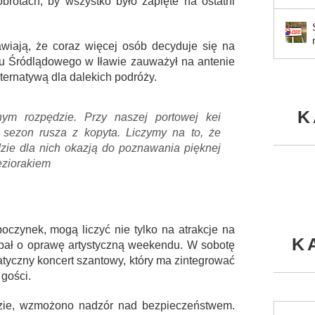
brotach, by wszystko było zapięte na ostatni
wiają, że coraz więcej osób decyduje się na
u Śródlądowego w Iławie zauważył na antenie
lternatywą dla dalekich podróży.
K
ym rozpędzie. Przy naszej portowej kei
c sezon rusza z kopyta. Liczymy na to, że
zie dla nich okazją do poznawania pięknej
eziorakiem
oczynek, mogą liczyć nie tylko na atrakcje na
K
adbał o oprawę artystyczną weekendu. W sobotę
atyczny koncert szantowy, który ma zintegrować
 gości.
zie, wzmożono nadzór nad bezpieczeństwem.