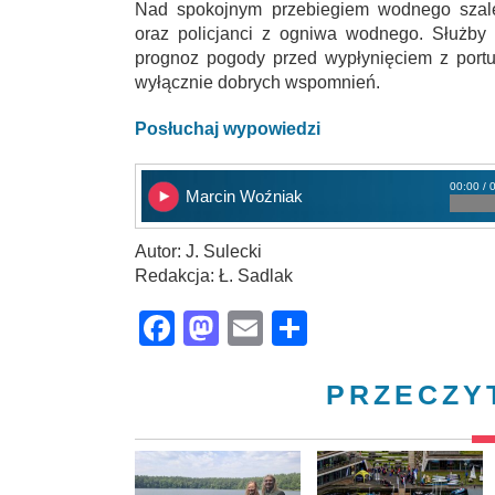
Nad spokojnym przebiegiem wodnego szal
oraz policjanci z ogniwa wodnego. Służby
prognoz pogody przed wypłynięciem z port
wyłącznie dobrych wspomnień.
Posłuchaj wypowiedzi
00:00 / 
Marcin Woźniak
Autor: J. Sulecki
Redakcja: Ł. Sadlak
Facebook
Mastodon
Email
Share
PRZECZY