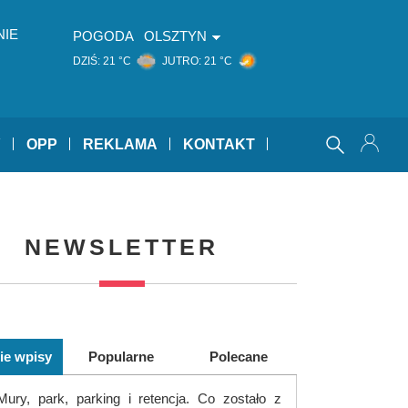
NIE
POGODA
OLSZTYN
DZIŚ:
21 °C
JUTRO:
21 °C
Y
OPP
REKLAMA
KONTAKT
NEWSLETTER
ie wpisy
Popularne
Polecane
Mury, park, parking i retencja. Co zostało z