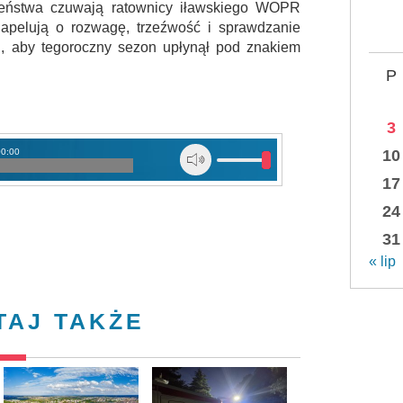
eństwa czuwają ratownicy iławskiego WOPR
 apelują o rozwagę, trzeźwość i sprawdzanie
u, aby tegoroczny sezon upłynął pod znakiem
P
3
10
00:00
17
24
31
« lip
TAJ TAKŻE