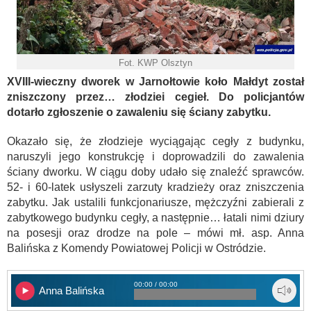
Fot. KWP Olsztyn
XVIII-wieczny dworek w Jarnołtowie koło Małdyt został
zniszczony przez… złodziei cegieł. Do policjantów
dotarło zgłoszenie o zawaleniu się ściany zabytku.
Okazało się, że złodzieje wyciągając cegły z budynku,
naruszyli jego konstrukcję i doprowadzili do zawalenia
ściany dworku. W ciągu doby udało się znaleźć sprawców.
52- i 60-latek usłyszeli zarzuty kradzieży oraz zniszczenia
zabytku. Jak ustalili funkcjonariusze, mężczyźni zabierali z
zabytkowego budynku cegły, a następnie… łatali nimi dziury
na posesji oraz drodze na pole – mówi mł. asp. Anna
Balińska z Komendy Powiatowej Policji w Ostródzie.
00:00 / 00:00
Anna Balińska