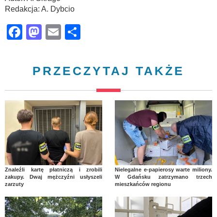
Redakcja: A. Dybcio
Facebook
Mastodon
Email
Share
PRZECZYTAJ TAKŻE
Znaleźli kartę płatniczą i zrobili
Nielegalne e-papierosy warte miliony.
zakupy. Dwaj mężczyźni usłyszeli
W Gdańsku zatrzymano trzech
zarzuty
mieszkańców regionu