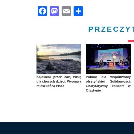
Facebook
Mastodon
Email
Share
PRZECZY
Kajakiem przez całą Wisłę
Pomoc dla współtwórcy
dla chorych dzieci. Wyprawa
olsztyńskiej Solidarności.
mieszkańca Pisza
Charytatywny koncert w
Olsztynie