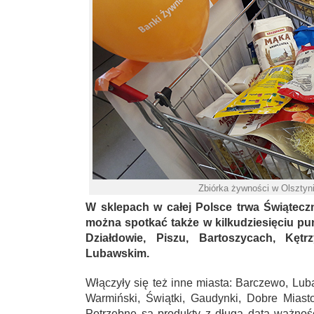
Zbiórka żywności w Olsztyni
W sklepach w całej Polsce trwa Świątecz
można spotkać także w kilkudziesięciu pun
Działdowie, Piszu, Bartoszycach, Kętr
Lubawskim.
Włączyły się też inne miasta: Barczewo, Lub
Warmiński, Świątki, Gaudynki, Dobre Miasto
Potrzebne są produkty z długą datą ważnośc