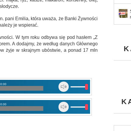
słodycze.
n. pani Emilia, która uważa, że Banki Żywności
należy je wspierać.
ywności. W tym roku odbywa się pod hasłem „Z
czorem. A dodajmy, że według danych Głównego
K
ów żyje w skrajnym ubóstwie, a ponad 17 mln
00:00
K
00:00