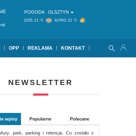
NIE
POGODA
OLSZTYN
DZIŚ:
21 °C
JUTRO:
21 °C
hat
 Is You
Y
OPP
REKLAMA
KONTAKT
NEWSLETTER
ie wpisy
Popularne
Polecane
Mury, park, parking i retencja. Co zostało z