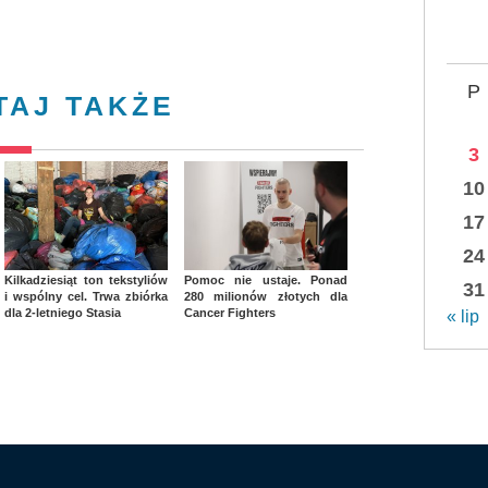
P
TAJ TAKŻE
3
10
17
24
Kilkadziesiąt ton tekstyliów
Pomoc nie ustaje. Ponad
31
i wspólny cel. Trwa zbiórka
280 milionów złotych dla
dla 2-letniego Stasia
Cancer Fighters
« lip