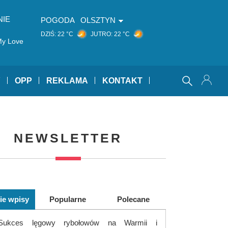
NIE
POGODA
OLSZTYN
DZIŚ:
22 °C
JUTRO:
22 °C
My Love
Y
OPP
REKLAMA
KONTAKT
NEWSLETTER
ie wpisy
Popularne
Polecane
Sukces lęgowy rybołowów na Warmii i