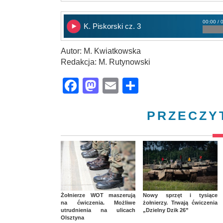
00:00 / 
K. Piskorski cz. 3
Autor: M. Kwiatkowska
Redakcja: M. Rutynowski
Facebook
Mastodon
Email
Share
PRZECZY
Żołnierze WOT maszerują
Nowy sprzęt i tysiące
na ćwiczenia. Możliwe
żołnierzy. Trwają ćwiczenia
utrudnienia na ulicach
„Dzielny Dzik 26”
Olsztyna