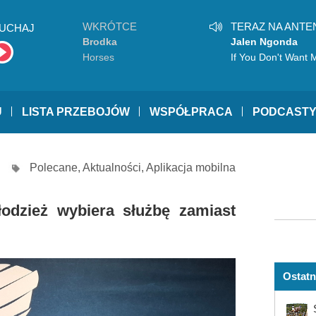
WKRÓTCE
TERAZ NA ANTE
UCHAJ
Brodka
Jalen Ngonda
Horses
If You Don't Want 
U
LISTA PRZEBOJÓW
WSPÓŁPRACA
PODCAST
Polecane
,
Aktualności
,
Aplikacja mobilna
dzież wybiera służbę zamiast
Ostatn