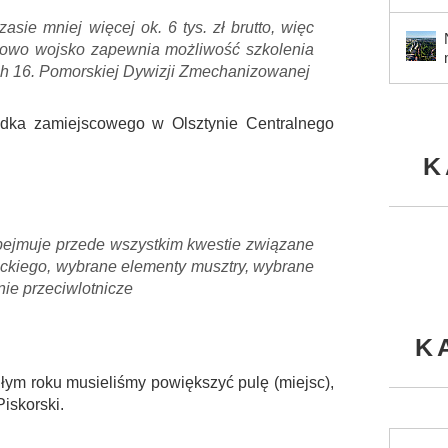
sie mniej więcej ok. 6 tys. zł brutto, więc
tkowo wojsko zapewnia możliwość szkolenia
ch 16. Pomorskiej Dywizji Zmechanizowanej
odka zamiejscowego w Olsztynie Centralnego
K
ejmuje przede wszystkim kwestie związane
eckiego, wybrane elementy musztry, wybrane
nie przeciwlotnicze
K
głym roku musieliśmy powiększyć pulę (miejsc),
Piskorski.