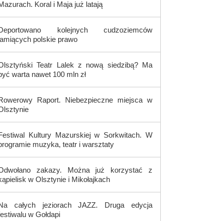
Mazurach. Koral i Maja już latają
Deportowano kolejnych cudzoziemców
łamiących polskie prawo
Olsztyński Teatr Lalek z nową siedzibą? Ma
być warta nawet 100 mln zł
Rowerowy Raport. Niebezpieczne miejsca w
Olsztynie
Festiwal Kultury Mazurskiej w Sorkwitach. W
programie muzyka, teatr i warsztaty
Odwołano zakazy. Można już korzystać z
kąpielisk w Olsztynie i Mikołajkach
Na całych jeziorach JAZZ. Druga edycja
festiwalu w Gołdapi