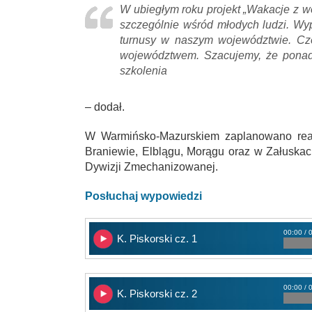
W ubiegłym roku projekt „Wakacje z w
szczególnie wśród młodych ludzi. Wyp
turnusy w naszym województwie. Czę
województwem. Szacujemy, że ponad 
szkolenia
– dodał.
W Warmińsko-Mazurskiem zaplanowano reali
Braniewie, Elblągu, Morągu oraz w Załuskac
Dywizji Zmechanizowanej.
Posłuchaj wypowiedzi
00:00 / 
K. Piskorski cz. 1
00:00 / 
K. Piskorski cz. 2