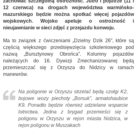
zachować szczególną ostrożność. Jutro i pojutrze (11 i
12 czerwca) na drogach województwa warmińsko-
mazurskiego będzie można spotkać więcej pojazdów
wojskowych. Wojsko apeluje o ostrożność i
nieujawnianie w sieci zdjęć z przejazdu konwoju.
Ma to związek z ćwiczeniami „Dzielny Dzik 26”, które są
częścią większego przedsięwzięcia szkoleniowego pod
nazwą „Bursztynowy Obrońca”. Kolumny pojazdów
należących do 16. Dywizji Zmechanizowanej będą
przemieszczać się z Orzysza do Nidzicy w ramach
manewrów.
Na poligonie w Orzyszu strzelać będą czołgi K2,
bojowe wozy piechoty „Borsuk”, armatohaubice
K9. Ponadto będzie również udzielane wsparcie
lotnictwa. Jedna z brygad przemieści się z
poligonu w Orzyszu w rejon miasta Nidzica, w
rejon poligonu w Muszakach