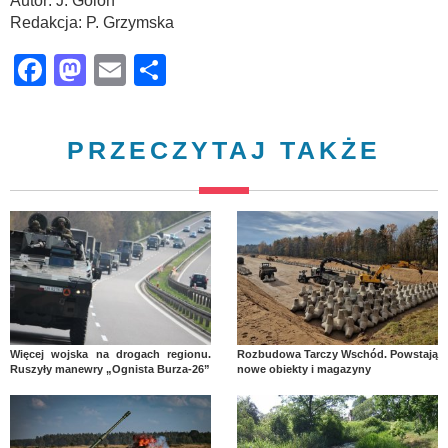
Autor: J. Golon
Redakcja: P. Grzymska
Facebook
Mastodon
Email
Share
PRZECZYTAJ TAKŻE
Więcej wojska na drogach regionu.
Rozbudowa Tarczy Wschód. Powstają
Ruszyły manewry „Ognista Burza-26”
nowe obiekty i magazyny