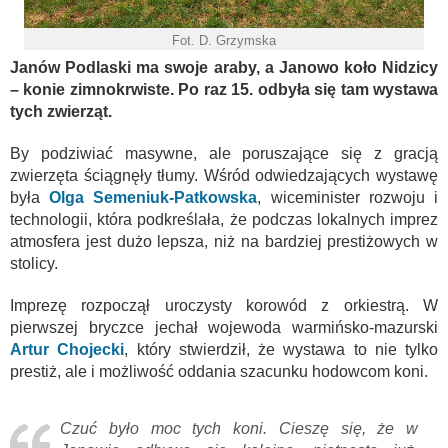
Fot. D. Grzymska
Janów Podlaski ma swoje araby, a Janowo koło Nidzicy
– konie zimnokrwiste. Po raz 15. odbyła się tam wystawa
tych zwierząt.
By podziwiać masywne, ale poruszające się z gracją
zwierzęta ściągnęły tłumy. Wśród odwiedzających wystawę
była
Olga Semeniuk-Patkowska
, wiceminister rozwoju i
technologii, która podkreślała, że podczas lokalnych imprez
atmosfera jest dużo lepsza, niż na bardziej prestiżowych w
stolicy.
Imprezę rozpoczął uroczysty korowód z orkiestrą. W
pierwszej bryczce jechał wojewoda warmińsko-mazurski
Artur Chojecki
, który stwierdził, że wystawa to nie tylko
prestiż, ale i możliwość oddania szacunku hodowcom koni.
Czuć było moc tych koni. Cieszę się, że w