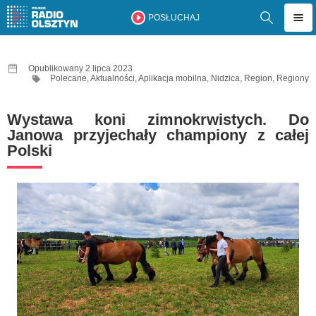
POSŁUCHAJ
Opublikowany 2 lipca 2023
Polecane
,
Aktualności
,
Aplikacja mobilna
,
Nidzica
,
Region
,
Regiony
Wystawa koni zimnokrwistych. Do
Janowa przyjechały championy z całej
Polski