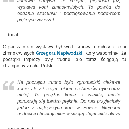
Janowie odbywa się kolejna, piętnasta już,
wystawa koni zimnokrwistych. To powód do
oddania szacunku i podziękowania hodowcom
pięknych zwierząt
– dodał.
Organizatorem wystawy był wójt Janowa i miłośnik koni
zimnokrwistych
Grzegorz Napiwodzki
, który wspominał, że
początki imprezy były trudne, ale teraz ściągają tu
championy z całej Polski.
Na początku trudno było zgromadzić ciekawe
konie, ale z każdym rokiem problemów było coraz
mniej. Te potężne konie o wielkiej masie
poruszają się bardzo pięknie. Do nas przyjechały
jedne z najlepszych koni w Polsce. Niejeden
hodowca chciałby mieć w swojej stajni takie okazy
– podsumował.