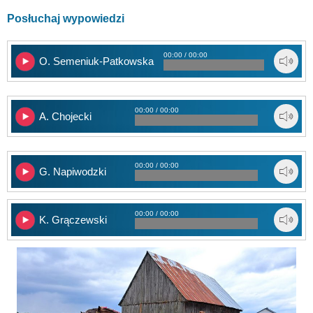
Posłuchaj wypowiedzi
00:00 / 00:00
O. Semeniuk-Patkowska
00:00 / 00:00
A. Chojecki
00:00 / 00:00
G. Napiwodzki
00:00 / 00:00
K. Grączewski