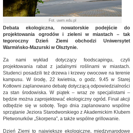
Fot. uwm.edu.pl
Debata ekologiczna, nowatorskie podejście do
projektowania ogrodów i zieleni w miastach – tak
tegoroczny Dzień Ziemi obchodzi Uniwersytet
Warmińsko-Mazurski w Olsztynie.
Za nami wykład dotyczący foodscapingu, czyli
projektowania rabat z jadalnymi roślinami w miastach.
Studenci posadzili też drzewa i krzewy owocowe na terenie
kampusu. W środę, 22 kwietnia, o godz. 9.45 w Starej
Kotłowni zaplanowano debatę dotyczącą odpowiedzialności
za stan środowiska. W piątek – wraz ze specjalistami –
będzie można zaprojektować ekologiczny ogród. Finał akcji
odbędzie się w sobotę. Tego dnia zaplanowano wspólne
sprzątanie Jeziora Starodworskiego z Akademickim Klubem
Płetwonurków „Skorpena”, a także wspólne grillowanie.
Dzień Ziemi to największe ekologiczne, międzynarodowe