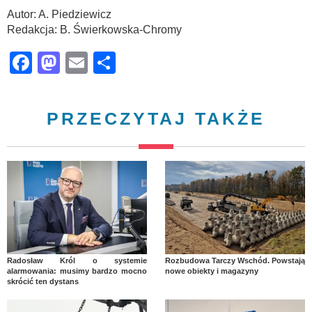
Autor: A. Piedziewicz
Redakcja: B. Świerkowska-Chromy
Facebook
Mastodon
Email
Share
PRZECZYTAJ TAKŻE
Radosław Król o systemie
Rozbudowa Tarczy Wschód. Powstają
alarmowania: musimy bardzo mocno
nowe obiekty i magazyny
skrócić ten dystans