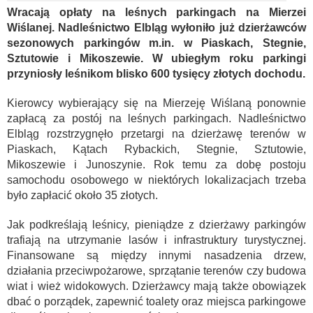
Wracają opłaty na leśnych parkingach na Mierzei
Wiślanej. Nadleśnictwo Elbląg wyłoniło już dzierżawców
sezonowych parkingów m.in. w Piaskach, Stegnie,
Sztutowie i Mikoszewie. W ubiegłym roku parkingi
przyniosły leśnikom blisko 600 tysięcy złotych dochodu.
Kierowcy wybierający się na Mierzeję Wiślaną ponownie
zapłacą za postój na leśnych parkingach. Nadleśnictwo
Elbląg rozstrzygnęło przetargi na dzierżawę terenów w
Piaskach, Kątach Rybackich, Stegnie, Sztutowie,
Mikoszewie i Junoszynie. Rok temu za dobę postoju
samochodu osobowego w niektórych lokalizacjach trzeba
było zapłacić około 35 złotych.
Jak podkreślają leśnicy, pieniądze z dzierżawy parkingów
trafiają na utrzymanie lasów i infrastruktury turystycznej.
Finansowane są między innymi nasadzenia drzew,
działania przeciwpożarowe, sprzątanie terenów czy budowa
wiat i wież widokowych. Dzierżawcy mają także obowiązek
dbać o porządek, zapewnić toalety oraz miejsca parkingowe