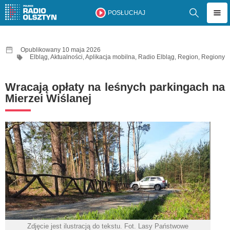
POSŁUCHAJ
Opublikowany 10 maja 2026
Elbląg
,
Aktualności
,
Aplikacja mobilna
,
Radio Elbląg
,
Region
,
Regiony
Wracają opłaty na leśnych parkingach na
Mierzei Wiślanej
Zdjęcie jest ilustracją do tekstu. Fot. Lasy Państwowe